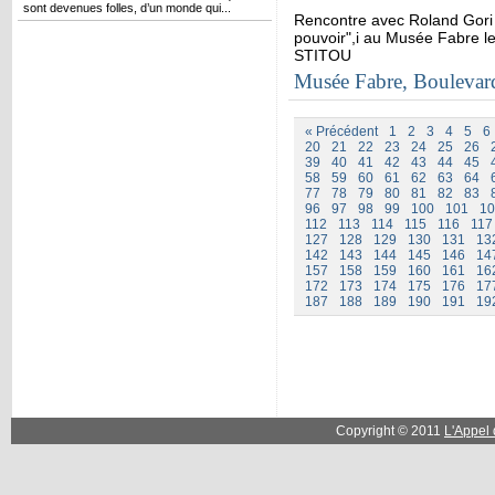
sont devenues folles, d’un monde qui...
Rencontre avec Roland Gori a
pouvoir",i au Musée Fabre l
STITOU
Musée Fabre, Boulevar
« Précédent
1
2
3
4
5
6
20
21
22
23
24
25
26
39
40
41
42
43
44
45
58
59
60
61
62
63
64
77
78
79
80
81
82
83
96
97
98
99
100
101
10
112
113
114
115
116
117
127
128
129
130
131
13
142
143
144
145
146
14
157
158
159
160
161
16
172
173
174
175
176
17
187
188
189
190
191
19
Copyright © 2011
L'Appel