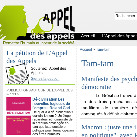
Accueil
L'Appel des Appel
Accueil
>
Tam-tam
La pétition de L'Appel
des Appels
Tam-tam
L'Appel des Appels
Soutenez l'Appel des
Appels
Manifeste des psycha
Signez la pétition
démocratie
PUBLICATIONS AUTOUR DE L'APPEL DES
APPELS
Le Brésil se trouve 
Dé-civilisation Les
fin des trois prochaines
nouvelles logiques de
modifiera de manière dé
l'emprise Roland Gori
De quoi la « dé-civilisation »
convoqués à définir claireme
est-elle le nom ? Un éloge
réparateur et humaniste de
la création envisagée en
Macron : juste une 
tant que lutte sociale et
politique pour l’émancipation
en politique", avec
des êtres humains.