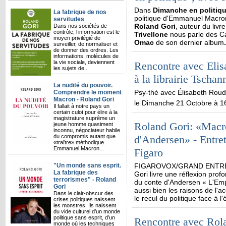
Dans
Dimanche en politiqu
La fabrique de nos
politique d'Emmanuel Macr
servitudes
Roland Gori
, auteur du livr
Dans nos sociétés de
contrôle, l’information est le
Trivellone
nous parle des C
moyen privilégié de
Omac
de son dernier album
.
surveiller, de normaliser et
de donner des ordres. Les
informations, molécules de
la vie sociale, deviennent
Rencontre avec Elis
les sujets de...
à la librairie Tschan
La nudité du pouvoir.
Psy-thé avec Élisabeth Roud
Comprendre le moment
Macron - Roland Gori
le Dimanche 21 Octobre à 1
Il fallait à notre pays un
certain culot pour élire à la
magistrature suprême un
Roland Gori: «Macro
jeune homme quasiment
inconnu, négociateur habile
du compromis autant que
d'Andersen» - Entre
«traître» méthodique.
Emmanuel Macron...
Figaro
"Un monde sans esprit.
FIGAROVOX/GRAND ENTRETIE
La fabrique des
Gori livre une réflexion profo
terrorismes" - Roland
du conte d'Andersen « L'Emper
Gori
aussi bien les raisons de l
Dans le clair-obscur des
le recul du politique face à l
crises politiques naissent
les monstres. Ils naissent
du vide culturel d’un monde
politique sans esprit, d’un
Rencontre avec Rola
monde où les techniques