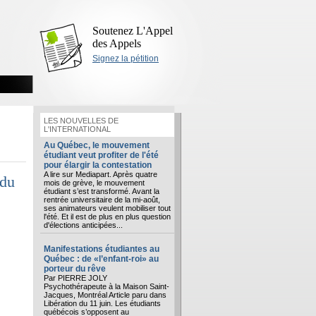
Soutenez L'Appel
des Appels
Signez la pétition
LES NOUVELLES DE
L'INTERNATIONAL
Au Québec, le mouvement
étudiant veut profiter de l'été
pour élargir la contestation
A lire sur Mediapart. Après quatre
 du
mois de grève, le mouvement
étudiant s’est transformé. Avant la
rentrée universitaire de la mi-août,
ses animateurs veulent mobiliser tout
l'été. Et il est de plus en plus question
d'élections anticipées...
Manifestations étudiantes au
Québec : de «l’enfant-roi» au
porteur du rêve
Par PIERRE JOLY
Psychothérapeute à la Maison Saint-
Jacques, Montréal Article paru dans
Libération du 11 juin. Les étudiants
québécois s’opposent au