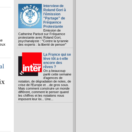
Interview de
Roland Gori à
l'émission
"Partage" de
Fréquence
Protestante
Emission de
Catherine Parisot sur Fréquence
protestante avec Roland Gori,
se
psychanalyste : "Contre la tyrannie
ieux
des experts : la liberté de penser"
La France qui se
lève tôt a-t-elle
encore des
al
rêves ?
On a beaucoup
parlé cette semaine
d'agences de
ix
notation, de dégradation de notes, de
crise de l'Europe et ...de gros sous.
Mais comment construire un monde
différent, comment le penser quand
les chiffres et les notations nous
imposent leur loi... Une...