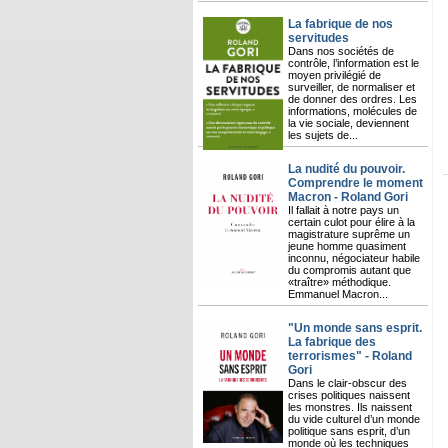
La fabrique de nos
servitudes
Dans nos sociétés de
contrôle, l’information est le
moyen privilégié de
surveiller, de normaliser et
de donner des ordres. Les
informations, molécules de
la vie sociale, deviennent
les sujets de...
La nudité du pouvoir.
Comprendre le moment
Macron - Roland Gori
Il fallait à notre pays un
certain culot pour élire à la
magistrature suprême un
jeune homme quasiment
inconnu, négociateur habile
du compromis autant que
«traître» méthodique.
Emmanuel Macron...
"Un monde sans esprit.
La fabrique des
terrorismes" - Roland
Gori
Dans le clair-obscur des
crises politiques naissent
les monstres. Ils naissent
du vide culturel d’un monde
politique sans esprit, d’un
monde où les techniques