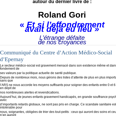
autour du dernier livre de :
Roland Gori
«
Et si l’effondrement
avait déjà eu lieu »
L’étrange défaite
de nos croyances
Communiqué du Centre d’Action Médico-Social
d’Epernay
Le secteur médico-social est gravement menacé dans son existence même et dans
fondement de
ses valeurs par la politique actuelle de santé publique.
Depuis de nombreux mois, nous gérons des listes d’attente de plus en plus import
sans que
l’ARS ne nous accorde les moyens suffisants pour soigner des enfants entre 0 et 6
en dépit de
nos nombreuses alertes et revendications.
Aujourd’hui, de jeunes enfants gravement handicapés, en grande souffrance psyc
avec
d’importants retards globaux, ne sont pas pris en charge. Ce scandale sanitaire es
intolérable pour
nous, soignantes, obligées de trier des tout-petits : ceux qui auront des soins et ce
n’en auront