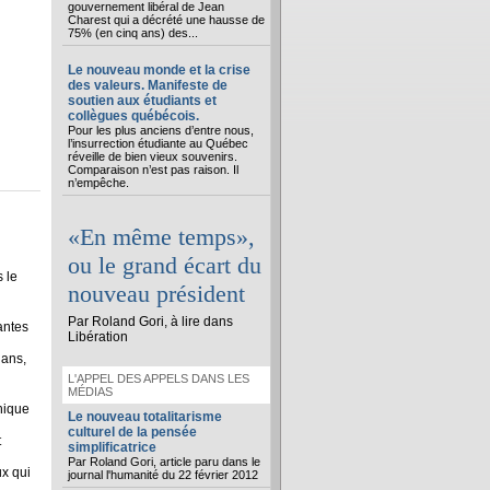
gouvernement libéral de Jean
Charest qui a décrété une hausse de
75% (en cinq ans) des...
Le nouveau monde et la crise
des valeurs. Manifeste de
soutien aux étudiants et
collègues québécois.
Pour les plus anciens d’entre nous,
l’insurrection étudiante au Québec
réveille de bien vieux souvenirs.
Comparaison n’est pas raison. Il
n’empêche.
«En même temps»,
ou le grand écart du
 le
nouveau président
Par Roland Gori, à lire dans
antes
Libération
 ans,
L'APPEL DES APPELS DANS LES
MÉDIAS
hique
Le nouveau totalitarisme
culturel de la pensée
t
simplificatrice
Par Roland Gori, article paru dans le
ux qui
journal l'humanité du 22 février 2012