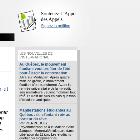
Soutenez L'Appel
des Appels
Signez la pétition
LES NOUVELLES DE
L'INTERNATIONAL
Au Québec, le mouvement
étudiant veut profiter de l'été
pour élargir la contestation
A lire sur Mediapart. Après quatre
mois de grève, le mouvement
étudiant s’est transformé. Avant la
n et
rentrée universitaire de la mi-août,
ses animateurs veulent mobiliser tout
l'été. Et il est de plus en plus question
d'élections anticipées...
Manifestations étudiantes au
ntit
Québec : de «l’enfant-roi» au
on
porteur du rêve
t
Par PIERRE JOLY
Psychothérapeute à la Maison Saint-
».
Jacques, Montréal Article paru dans
Libération du 11 juin. Les étudiants
québécois s’opposent au