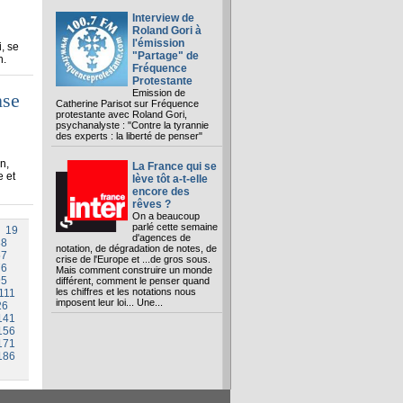
Interview de
Roland Gori à
l'émission
, se
"Partage" de
h.
Fréquence
Protestante
Emission de
nse
Catherine Parisot sur Fréquence
protestante avec Roland Gori,
psychanalyste : "Contre la tyrannie
des experts : la liberté de penser"
n,
La France qui se
 et
lève tôt a-t-elle
encore des
rêves ?
On a beaucoup
parlé cette semaine
19
d'agences de
38
notation, de dégradation de notes, de
57
crise de l'Europe et ...de gros sous.
76
Mais comment construire un monde
95
différent, comment le penser quand
les chiffres et les notations nous
111
imposent leur loi... Une...
26
141
156
171
186