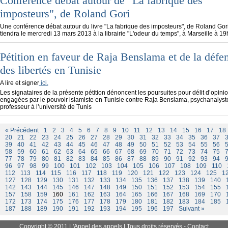
Conférence débat autour de "La fabrique des
imposteurs", de Roland Gori
Une conférence débat autour du livre "La fabrique des imposteurs", de Roland Gori
tiendra le mercredi 13 mars 2013 à la librairie "L'odeur du temps", à Marseille à 19
Pétition en faveur de Raja Benslama et de la défe
des libertés en Tunisie
A lire et signer
ici.
Les signataires de la présente pétition dénoncent les poursuites pour délit d’opinio
engagées par le pouvoir islamiste en Tunisie contre Raja Benslama, psychanalyste
professeur à l’université de Tunis
« Précédent
1
2
3
4
5
6
7
8
9
10
11
12
13
14
15
16
17
18
20
21
22
23
24
25
26
27
28
29
30
31
32
33
34
35
36
37
39
40
41
42
43
44
45
46
47
48
49
50
51
52
53
54
55
56
58
59
60
61
62
63
64
65
66
67
68
69
70
71
72
73
74
75
77
78
79
80
81
82
83
84
85
86
87
88
89
90
91
92
93
94
96
97
98
99
100
101
102
103
104
105
106
107
108
109
110
112
113
114
115
116
117
118
119
120
121
122
123
124
125
1
127
128
129
130
131
132
133
134
135
136
137
138
139
140
142
143
144
145
146
147
148
149
150
151
152
153
154
155
157
158
159
160
161
162
163
164
165
166
167
168
169
170
172
173
174
175
176
177
178
179
180
181
182
183
184
185
187
188
189
190
191
192
193
194
195
196
197
Suivant »
Copyright © 2011
L'Appel des appels
| Tous droits réservés -
Contact