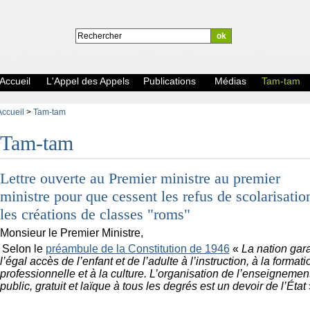
Accueil
L'Appel des Appels
Publications
Médias
Tam-tam
Accueil
>
Tam-tam
Tam-tam
Lettre ouverte au Premier ministre au premier
ministre pour que cessent les refus de scolarisatio
les créations de classes "roms"
Monsieur le Premier Ministre,
Selon le
préambule de la Constitution de 1946
«
La nation gara
l’égal accès de l’enfant et de l’adulte à l’instruction, à la formati
professionnelle et à la culture. L’organisation de l’enseignemen
public, gratuit et laïque à tous les degrés est un devoir de l’État