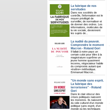
La fabrique de nos
servitudes
Dans nos sociétés de
contrôle, l’information est le
moyen privilégié de
surveiller, de normaliser et
de donner des ordres. Les
informations, molécules de
la vie sociale, deviennent
les sujets de...
La nudité du pouvoir.
Comprendre le moment
Macron - Roland Gori
Il fallait à notre pays un
certain culot pour élire à la
magistrature suprême un
jeune homme quasiment
inconnu, négociateur habile
du compromis autant que
«traître» méthodique.
Emmanuel Macron...
"Un monde sans esprit.
La fabrique des
terrorismes" - Roland
Gori
Dans le clair-obscur des
crises politiques naissent
les monstres. Ils naissent
du vide culturel d’un monde
politique sans esprit, d’un
monde où les techniques