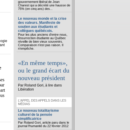
gouvernement libéral de Jean
Charest qui a décrété une hausse de
75% (en cinq ans) des...
Le nouveau monde et la crise
des valeurs. Manifeste de
soutien aux étudiants et
collègues québécois.
Pour les plus anciens d’entre nous,
l’insurrection étudiante au Québec
logie
réveille de bien vieux souvenirs.
ant
Comparaison n’est pas raison. Il
n’empêche.
«En même temps»,
e
ou le grand écart du
nouveau président
ses
par
Par Roland Gori, à lire dans
Libération
art
ous
L'APPEL DES APPELS DANS LES
MÉDIAS
Le nouveau totalitarisme
culturel de la pensée
simplificatrice
Par Roland Gori, article paru dans le
journal l'humanité du 22 février 2012