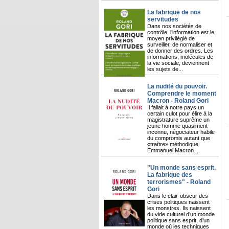
La fabrique de nos
servitudes
Dans nos sociétés de
contrôle, l’information est le
moyen privilégié de
surveiller, de normaliser et
de donner des ordres. Les
informations, molécules de
la vie sociale, deviennent
les sujets de...
La nudité du pouvoir.
Comprendre le moment
Macron - Roland Gori
Il fallait à notre pays un
certain culot pour élire à la
magistrature suprême un
jeune homme quasiment
inconnu, négociateur habile
du compromis autant que
«traître» méthodique.
Emmanuel Macron...
"Un monde sans esprit.
La fabrique des
terrorismes" - Roland
Gori
Dans le clair-obscur des
crises politiques naissent
les monstres. Ils naissent
du vide culturel d’un monde
politique sans esprit, d’un
monde où les techniques