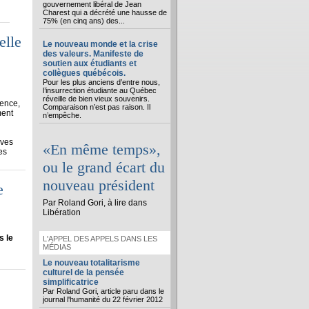
gouvernement libéral de Jean
Charest qui a décrété une hausse de
75% (en cinq ans) des...
elle
Le nouveau monde et la crise
des valeurs. Manifeste de
soutien aux étudiants et
collègues québécois.
Pour les plus anciens d’entre nous,
l’insurrection étudiante au Québec
réveille de bien vieux souvenirs.
gence,
Comparaison n’est pas raison. Il
ment
n’empêche.
ives
«En même temps»,
es
ou le grand écart du
nouveau président
e
Par Roland Gori, à lire dans
Libération
s le
L'APPEL DES APPELS DANS LES
MÉDIAS
Le nouveau totalitarisme
culturel de la pensée
simplificatrice
Par Roland Gori, article paru dans le
journal l'humanité du 22 février 2012