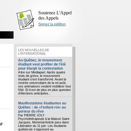
Soutenez L'Appel
des Appels
Signez la pétition
LES NOUVELLES DE
L'INTERNATIONAL
Au Québec, le mouvement
étudiant veut profiter de l'été
pour élargir la contestation
A lire sur Mediapart. Après quatre
mois de grève, le mouvement
étudiant s’est transformé. Avant la
rentrée universitaire de la mi-août,
ses animateurs veulent mobiliser tout
l'été. Et il est de plus en plus question
d'élections anticipées...
Manifestations étudiantes au
Québec : de «l’enfant-roi» au
porteur du rêve
Par PIERRE JOLY
Psychothérapeute à la Maison Saint-
Jacques, Montréal Article paru dans
SF
Libération du 11 juin. Les étudiants
québécois s’opposent au