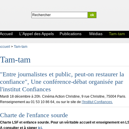
Accueil
L'Appel des Appels
Publications
Médias
Tam-tam
Accueil
>
Tam-tam
Tam-tam
"Entre journalistes et public, peut-on restaurer la
confiance", Une conférence-débat organisée par
l'institut Confiances
Mardi 18 décembre à 20h. Cinéma Action Christine, 9 rue Chrisitne, 75004 Paris.
Renseignement au 01 53 10 86 64, ou sur le site de
l'Institut Confiances.
Charte de l'enfance sourde
Charte LSF et enfance sourde. Pour un véritable accueil et enseignement en L
A consulter et à signer
ici.