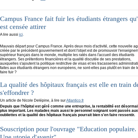
Campus France fait fuir les étudiants étrangers qu'
est censée attirer
A lire aussi
ici
.
Mauvais départ pour Campus France. Après deux mois d'activité, cette nouvelle a
créée par le précédent gouvernement et dont l'objet est de promouvoir l'enseigne
supérieur français dans le monde, multiplie les ratés dans l'accueil des étudiants
étrangers. Ses prétentions financières et la qualité discutée de ses prestations,
auxquelles s'ajoutent la politique restrictive de visas et les tracasseries administrat
faites aux étudiants étrangers non européens, ne sont-elles pas plutôt en train de l
faire fuir ?
La qualité des hôpitaux français est elle en train d
s'effondrer ?
Un article de Nicole Delépine, à lire sur
Atlantico.fr
Depuis que l'hôpital est géré comme une entreprise, la rentabilité est désormai
plus important. Les malades mais aussi le personnel soignant sont passés aux
oubliettes et la qualité des hôpitaux français pourrait bien s'en faire ressentir.
Souscription pour l'ouvrage "Education populaire.
Une utopie d'avenir"