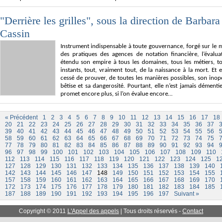
"Derrière les grilles", sous la direction de Barbara
Cassin
Instrument indispensable à toute gouvernance, forgé sur le 
des pratiques des agences de notation financière, l’évalua
étendu son empire à tous les domaines, tous les métiers, to
instants, tout, vraiment tout, de la naissance à la mort. Et e
cessé de prouver, de toutes les manières possibles, son inop
bêtise et sa dangerosité. Pourtant, elle n’est jamais démentie
promet encore plus, si l’on évalue encore…
« Précédent
1
2
3
4
5
6
7
8
9
10
11
12
13
14
15
16
17
18
20
21
22
23
24
25
26
27
28
29
30
31
32
33
34
35
36
37
39
40
41
42
43
44
45
46
47
48
49
50
51
52
53
54
55
56
58
59
60
61
62
63
64
65
66
67
68
69
70
71
72
73
74
75
77
78
79
80
81
82
83
84
85
86
87
88
89
90
91
92
93
94
96
97
98
99
100
101
102
103
104
105
106
107
108
109
110
112
113
114
115
116
117
118
119
120
121
122
123
124
125
1
127
128
129
130
131
132
133
134
135
136
137
138
139
140
142
143
144
145
146
147
148
149
150
151
152
153
154
155
157
158
159
160
161
162
163
164
165
166
167
168
169
170
172
173
174
175
176
177
178
179
180
181
182
183
184
185
187
188
189
190
191
192
193
194
195
196
197
Suivant »
Copyright © 2011
L'Appel des appels
| Tous droits réservés -
Contact