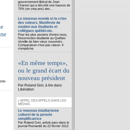
gouvernement libéral de Jean
Charest qui a décrété une hausse de
75% (en cinq ans) des...
Le nouveau monde et la crise
des valeurs. Manifeste de
ne
soutien aux étudiants et
collègues québécois.
une
Pour les plus anciens d’entre nous,
l’insurrection étudiante au Québec
réveille de bien vieux souvenirs.
Comparaison n’est pas raison. Il
n’empêche.
«En même temps»,
ou le grand écart du
nouveau président
une-
Par Roland Gori, à lire dans
Libération
L'APPEL DES APPELS DANS LES
MÉDIAS
Le nouveau totalitarisme
culturel de la pensée
simplificatrice
Par Roland Gori, article paru dans le
journal l'humanité du 22 février 2012