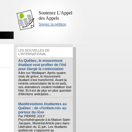
Soutenez L'Appel
des Appels
Signez la pétition
LES NOUVELLES DE
L'INTERNATIONAL
Au Québec, le mouvement
étudiant veut profiter de l'été
pour élargir la contestation
A lire sur Mediapart. Après quatre
mois de grève, le mouvement
étudiant s’est transformé. Avant la
rentrée universitaire de la mi-août,
ses animateurs veulent mobiliser tout
l'été. Et il est de plus en plus question
d'élections anticipées...
Manifestations étudiantes au
Québec : de «l’enfant-roi» au
porteur du rêve
Par PIERRE JOLY
Psychothérapeute à la Maison Saint-
Jacques, Montréal Article paru dans
Libération du 11 juin. Les étudiants
québécois s’opposent au