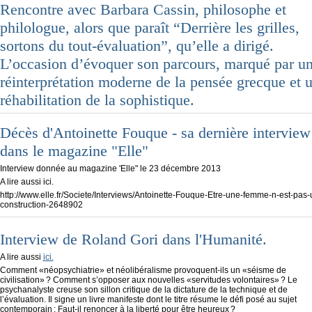
Rencontre avec Barbara Cassin, philosophe et
philologue, alors que paraît “Derrière les grilles,
sortons du tout-évaluation”, qu’elle a dirigé.
L’occasion d’évoquer son parcours, marqué par u
réinterprétation moderne de la pensée grecque et 
réhabilitation de la sophistique.
Décès d'Antoinette Fouque - sa dernière interview
dans le magazine "Elle"
Interview donnée au magazine 'Elle" le 23 décembre 2013
A lire aussi ici.
http://www.elle.fr/Societe/Interviews/Antoinette-Fouque-Etre-une-femme-n-est-pas-
construction-2648902
Interview de Roland Gori dans l'Humanité.
A lire aussi
ici.
Comment «néopsychiatrie» et néolibéralisme provoquent-ils un «séisme de
civilisation» ? Comment s’opposer aux nouvelles «servitudes volontaires» ? Le
psychanalyste creuse son sillon critique de la dictature de la technique et de
l’évaluation. Il signe un livre manifeste dont le titre résume le défi posé au sujet
contemporain : Faut-il renoncer à la liberté pour être heureux ?