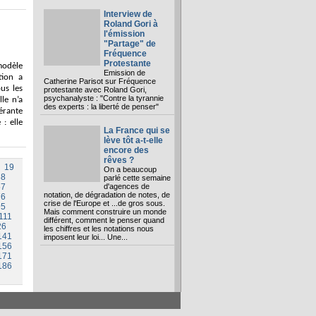
Interview de
Roland Gori à
l'émission
"Partage" de
Fréquence
Protestante
modèle
Emission de
tion a
Catherine Parisot sur Fréquence
us les
protestante avec Roland Gori,
psychanalyste : "Contre la tyrannie
lle n’a
des experts : la liberté de penser"
érante
 : elle
La France qui se
lève tôt a-t-elle
encore des
rêves ?
19
On a beaucoup
38
parlé cette semaine
57
d'agences de
notation, de dégradation de notes, de
76
crise de l'Europe et ...de gros sous.
95
Mais comment construire un monde
111
différent, comment le penser quand
26
les chiffres et les notations nous
141
imposent leur loi... Une...
156
171
186