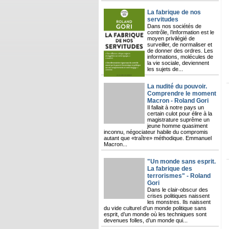
La fabrique de nos
servitudes
Dans nos sociétés de
contrôle, l’information est le
moyen privilégié de
surveiller, de normaliser et
de donner des ordres. Les
informations, molécules de
la vie sociale, deviennent
les sujets de...
La nudité du pouvoir.
Comprendre le moment
Macron - Roland Gori
Il fallait à notre pays un
certain culot pour élire à la
magistrature suprême un
jeune homme quasiment
inconnu, négociateur habile du compromis
autant que «traître» méthodique. Emmanuel
Macron...
"Un monde sans esprit.
La fabrique des
terrorismes" - Roland
Gori
Dans le clair-obscur des
crises politiques naissent
les monstres. Ils naissent
du vide culturel d’un monde politique sans
esprit, d’un monde où les techniques sont
devenues folles, d’un monde qui...