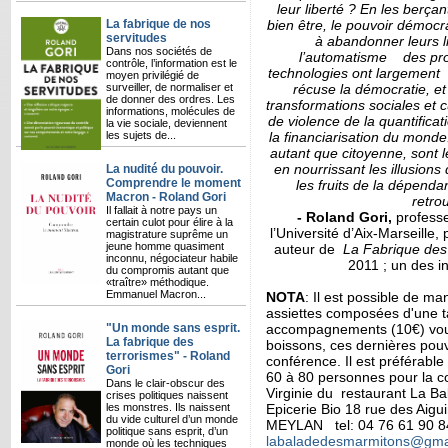
leur liberté ? En les berça
La fabrique de nos
bien être, le pouvoir démocra
servitudes
à abandonner leurs li
Dans nos sociétés de
l’automatisme des proc
contrôle, l’information est le
technologies ont largement c
moyen privilégié de
surveiller, de normaliser et
récuse la démocratie, et
de donner des ordres. Les
transformations sociales et c
informations, molécules de
de violence de la quantifica
la vie sociale, deviennent
les sujets de...
la financiarisation du monde.
autant que citoyenne, sont 
en nourrissant les illusions 
La nudité du pouvoir.
Comprendre le moment
les fruits de la dépendan
Macron - Roland Gori
retrou
Il fallait à notre pays un
- Roland Gori,
professe
certain culot pour élire à la
l’Université d’Aix-Marseill
magistrature suprême un
jeune homme quasiment
auteur de
La Fabrique des
inconnu, négociateur habile
2011 ; un des i
du compromis autant que
«traître» méthodique.
Emmanuel Macron...
NOTA
: Il est possible de ma
assiettes composées d'une ta
"Un monde sans esprit.
accompagnements (10€) vous
La fabrique des
boissons, ces dernières pou
terrorismes" - Roland
conférence. Il est préférable
Gori
60 à 80 personnes pour la c
Dans le clair-obscur des
Virginie du restaurant La B
crises politiques naissent
les monstres. Ils naissent
Epicerie Bio 18 rue des Aig
du vide culturel d’un monde
MEYLAN tel: 04 76 61 90 
politique sans esprit, d’un
labaladedesmarmitons@gma
monde où les techniques