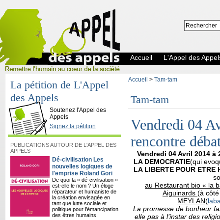
Accueil
L'Appel des Appel
Accueil
>
Tam-tam
La pétition de L'Appel
des Appels
Tam-tam
L'Appel des Appels
Soutenez l'Appel des
Appels
Vendredi 04 Av
Signez la pétition
rencontre déb
PUBLICATIONS AUTOUR DE L'APPEL DES
APPELS
Vendredi 04 Avril 2014 à
Dé-civilisation Les
LA DEMOCRATIE
(qui evoq
nouvelles logiques de
LA LIBERTE POUR ETRE 
l'emprise Roland Gori
so
De quoi la « dé-civilisation »
au Restaurant bio « la 
est-elle le nom ? Un éloge
réparateur et humaniste de
Aiguinards
(à côt
la création envisagée en
MEYLAN
(
lab
tant que lutte sociale et
La promesse de bonheur fait
politique pour l’émancipation
des êtres humains.
elle pas à l’instar des reli