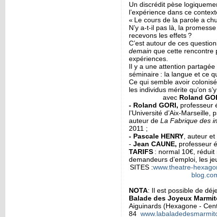
Un discrédit pèse logiquemen
l’expérience dans ce context
« Le cours de la parole a chu
N’y a-t-il pas là, la promess
recevons les effets ?
C’est autour de ces question
demain
que cette rencontre p
expériences.
Il y a une attention partagée
séminaire : la langue et ce qu
Ce qui semble avoir colonisé
les individus mérite qu’on s’y
avec
Roland GO
-
Roland GORI,
professeur é
l’Université d’Aix-Marseille
auteur de
La Fabrique des i
2011 ;
- Pascale HENRY
, auteur e
-
Jean CAUNE,
professeur é
TARIFS
: normal 10€, réduit
demandeurs d’emploi, les je
SITES :
www.theatre-hexago
blog.co
NOTA
: Il est possible de dé
Balade des Joyeux Marmi
Aiguinards (Hexagone - Cen
84
www.labaladedesmarmit