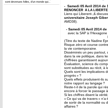
sont devenues folles, d’un monde qui...
- Samedi 05 Avril 2014 de
RENONCER A LA LIBERTE
Liens qui Liberent-,& discuss
universitaire Joseph Giber
AMD38).
- Samedi 05 Avril 2014 de
avec la SAP à l’Hexagone
(Titre du texte de Nadine E
Risque zéro et course contre
la vie contemporaine.
Disséminés un peu partout, da
dans la vie politique, dans le
chiffrées garantissent aujourd
Évaluation, science du com
sont substituées au récit, à l
Quels sont les implications 
progrès » ?
Quels effets produisent-ils s
notre rapport au langage ?
Reste-t-il de la parole qui ré
encore à forcer le passage à
Si les chiffres disent la vérit
« Ce qui va de travers » n’a
de sortir de la normalité ou
affaires ?