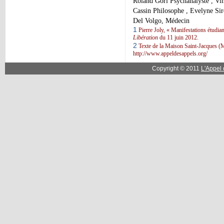
Roland Gori Psychanalyste , Vin
Cassin Philosophe , Evelyne Sir
Del Volgo, Médecin
1
Pierre Joly, «
Manifestations étudian
Libération
du 11 juin 2012.
2
Texte de la Maison Saint-Jacques (Mo
http://www.appeldesappels.org/
Copyright © 2011
L'Appel