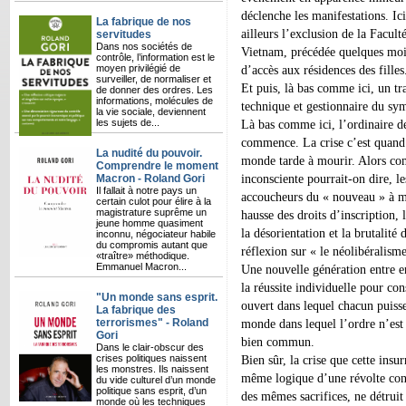
déclenche les manifestations. Ici
La fabrique de nos
ailleurs l’exclusion de la Facult
servitudes
Dans nos sociétés de
Vietnam, précédée quelques mois
contrôle, l’information est le
moyen privilégié de
d’accès aux résidences des filles
surveiller, de normaliser et
Et puis, là bas comme ici, un tr
de donner des ordres. Les
informations, molécules de
technique et gestionnaire du sy
la vie sociale, deviennent
les sujets de...
Là bas comme ici, l’ordinaire de 
commence. La crise c’est quand 
La nudité du pouvoir.
monde tarde à mourir. Alors co
Comprendre le moment
inconsciente pourrait-on dire, l
Macron - Roland Gori
Il fallait à notre pays un
accoucheurs du « nouveau » à me
certain culot pour élire à la
magistrature suprême un
hausse des droits d’inscription, 
jeune homme quasiment
la désorientation et la brutalité
inconnu, négociateur habile
du compromis autant que
réflexion sur « le néolibéralisme
«traître» méthodique.
Emmanuel Macron...
Une nouvelle génération entre e
la réussite individuelle pour co
"Un monde sans esprit.
ouvert dans lequel chacun puisse
La fabrique des
terrorismes" - Roland
monde dans lequel l’ordre n’est 
Gori
bien commun.
Dans le clair-obscur des
crises politiques naissent
Bien sûr, la crise que cette insur
les monstres. Ils naissent
même logique d’une révolte cont
du vide culturel d’un monde
politique sans esprit, d’un
des mêmes sacrifices, ne détruit
monde où les techniques