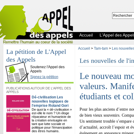
Accueil
L'Appel des Appel
Accueil
>
Tam-tam
>
Les nouvelles 
La pétition de L'Appel
des Appels
Les nouvelles de l'in
L'Appel des Appels
Soutenez l'Appel des
Appels
Le nouveau mon
Signez la pétition
valeurs. Manif
PUBLICATIONS AUTOUR DE L'APPEL DES
APPELS
étudiants et co
Dé-civilisation Les
nouvelles logiques de
l'emprise Roland Gori
Pour les plus anciens d’entre no
De quoi la « dé-civilisation »
est-elle le nom ? Un éloge
de bien vieux souvenirs. Compar
réparateur et humaniste de
la création envisagée en
Un sentiment trouble s’empare 
tant que lutte sociale et
d’actualité, accroît l’espoir et 
politique pour l’émancipation
des êtres humains.
événement en apparence mineur et