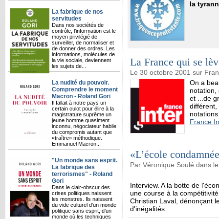
la tyrann
La fabrique de nos
servitudes
Dans nos sociétés de
contrôle, l’information est le
moyen privilégié de
surveiller, de normaliser et
de donner des ordres. Les
informations, molécules de
La France qui se lève
la vie sociale, deviennent
les sujets de...
Le 30 octobre 2001 sur Fran
On a bea
La nudité du pouvoir.
Comprendre le moment
notation,
Macron - Roland Gori
et ...de 
Il fallait à notre pays un
différent
certain culot pour élire à la
notations
magistrature suprême un
jeune homme quasiment
France In
inconnu, négociateur habile
du compromis autant que
«traître» méthodique.
Emmanuel Macron...
«L’école condamnée 
"Un monde sans esprit.
Par Véronique Soulé dans le 
La fabrique des
terrorismes" - Roland
Gori
Interview. A la botte de l'éc
Dans le clair-obscur des
une course à la compétitivit
crises politiques naissent
les monstres. Ils naissent
Christian Laval, dénonçant le
du vide culturel d’un monde
d'inégalités.
politique sans esprit, d’un
monde où les techniques