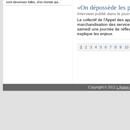
sont devenues folles, d’un monde qui...
«On dépossède les p
Interview publié dans le jour
Le collectif de l'Appel des ap
marchandisation des services 
samedi une journée de réflex
explique les enjeux.
1
2
3
4
5
6
7
8
9
10
Copyright © 2011
L'Appel