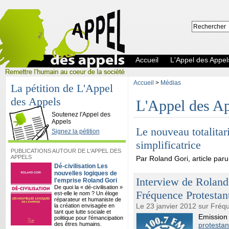
Accueil
L'Appel des Appel
Accueil
>
Médias
La pétition de L'Appel
des Appels
L'Appel des Ap
L'Appel des Appels
Soutenez l'Appel des
Appels
Le nouveau totalitar
Signez la pétition
simplificatrice
PUBLICATIONS AUTOUR DE L'APPEL DES
APPELS
Par Roland Gori, article paru
Dé-civilisation Les
nouvelles logiques de
Interview de Roland 
l'emprise Roland Gori
De quoi la « dé-civilisation »
Fréquence Protestan
est-elle le nom ? Un éloge
réparateur et humaniste de
Le 23 janvier 2012 sur Fréq
la création envisagée en
tant que lutte sociale et
Emission 
politique pour l’émancipation
des êtres humains.
protestan