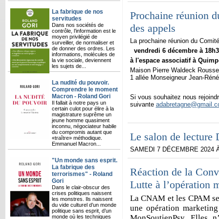
La fabrique de nos
Prochaine réunion d
servitudes
Dans nos sociétés de
des appels
contrôle, l’information est le
moyen privilégié de
La prochaine réunion du Comité 
surveiller, de normaliser et
de donner des ordres. Les
vendredi 6 décembre à 18h3
informations, molécules de
à l'espace associatif à Quimp
la vie sociale, deviennent
les sujets de...
Maison Pierre Waldeck Rouss
1 allée Monseigneur Jean-Réné 
La nudité du pouvoir.
Comprendre le moment
Macron - Roland Gori
Si vous souhaitez nous rejoindr
Il fallait à notre pays un
suivante
adabretagne@gmail.
certain culot pour élire à la
magistrature suprême un
jeune homme quasiment
inconnu, négociateur habile
du compromis autant que
Le salon de lecture
«traître» méthodique.
Emmanuel Macron...
SAMEDI 7 DÉCEMBRE 2024 À
"Un monde sans esprit.
La fabrique des
Réaction de la Con
terrorismes" - Roland
Gori
Lutte à l’opération
Dans le clair-obscur des
crises politiques naissent
La CNAM et les CPAM se 
les monstres. Ils naissent
du vide culturel d’un monde
une opération marketing
politique sans esprit, d’un
MonSoutienPsy. Elles n’
monde où les techniques