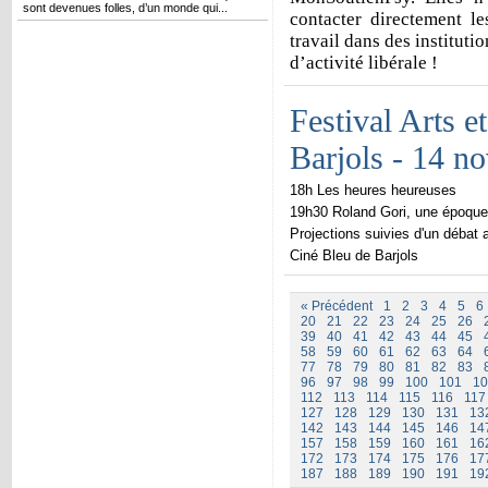
sont devenues folles, d’un monde qui...
contacter directement le
travail dans des institut
d’activité libérale !
Festival Arts e
Barjols - 14 n
18h Les heures heureuses
19h30 Roland Gori, une époque
Projections suivies d'un débat 
Ciné Bleu de Barjols
« Précédent
1
2
3
4
5
6
20
21
22
23
24
25
26
39
40
41
42
43
44
45
58
59
60
61
62
63
64
77
78
79
80
81
82
83
96
97
98
99
100
101
10
112
113
114
115
116
117
127
128
129
130
131
13
142
143
144
145
146
14
157
158
159
160
161
16
172
173
174
175
176
17
187
188
189
190
191
19