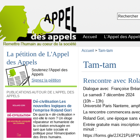
Accueil
L'Appel des Appel
Accueil
>
Tam-tam
La pétition de L'Appel
des Appels
Tam-tam
L'Appel des Appels
Soutenez l'Appel des
Appels
Rencontre avec Rol
Signez la pétition
Dialogue avec
Françoise Bréa
PUBLICATIONS AUTOUR DE L'APPEL DES
Le samedi 7 décembre 2024
APPELS
(10h – 13h)
Dé-civilisation Les
Université Paris Nanterre, amp
nouvelles logiques de
l'emprise Roland Gori
La rencontre commencera avec l
De quoi la « dé-civilisation »
Roland Gori, une époque sans e
est-elle le nom ? Un éloge
réparateur et humaniste de
Entrée gratuite mais inscription
la création envisagée en
minuit :
tant que lutte sociale et
politique pour l’émancipation
https://forms.gle/2JX21PL6PYW
des êtres humains.