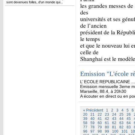
sont devenues folles, d’un monde qui...
les grandes messes de 
des
universités et ses gén
de l’ancien
président de la Républiq
le temps
et que le nouveau lui e
celle de
Shanghai est le modèle
Emission "L'école r
L’ ECOLE REPUBLICAINE ….L
Emission mensuelle 3eme mar
Marseille, 88.4, à 20h30
A écouter en direct ou en po
« Précédent
1
2
3
4
5
6
20
21
22
23
24
25
26
39
40
41
42
43
44
45
58
59
60
61
62
63
64
77
78
79
80
81
82
83
96
97
98
99
100
101
10