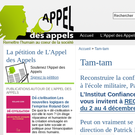
Accueil
L'Appel des Appel
Accueil
>
Tam-tam
La pétition de L'Appel
des Appels
Tam-tam
L'Appel des Appels
Soutenez l'Appel des
Appels
Reconstruire la con
Signez la pétition
à l'école militaire, P
PUBLICATIONS AUTOUR DE L'APPEL DES
APPELS
L’Institut Confian
Dé-civilisation Les
vous invitent à
RE
nouvelles logiques de
l'emprise Roland Gori
du 2 au 4 décembre 
De quoi la « dé-civilisation »
est-elle le nom ? Un éloge
réparateur et humaniste de
Peut on vraiment se 
la création envisagée en
tant que lutte sociale et
direction de Patric
politique pour l’émancipation
des êtres humains.