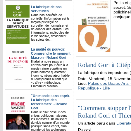
Petits et 
La fabrique de nos
secret, S
servitudes
polichine
Dans nos sociétés de
conjugue 
contrôle, l’information est le
moyen privilégié de
surveiller, de normaliser et
de donner des ordres. Les
informations, molécules de
la vie sociale, deviennent
les sujets de...
La nudité du pouvoir.
Comprendre le moment
Macron - Roland Gori
Il fallait à notre pays un
Roland Gori à Citép
certain culot pour élire à la
magistrature suprême un
La fabrique des imposteu
jeune homme quasiment
inconnu, négociateur habile
Date:
Vendredi, 15 Novembr
du compromis autant que
«traître» méthodique.
Lieu:
Palais des Beaux-Arts -
Emmanuel Macron...
République - Lille
"Un monde sans esprit.
La fabrique des
terrorismes" - Roland
"Comment stopper l'
Gori
Dans le clair-obscur des
Roland Gori et Thier
crises politiques naissent
les monstres. Ils naissent
Un article paru dans
Libérati
du vide culturel d’un monde
politique sans esprit, d’un
Parmi
monde où les techniques