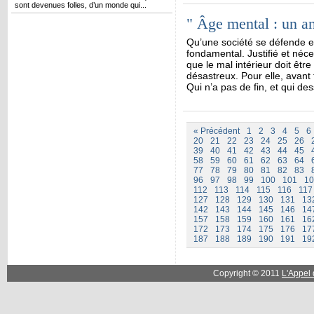
sont devenues folles, d’un monde qui...
" Âge mental : un an
Qu’une société se défende et
fondamental. Justifié et néce
que le mal intérieur doit êtr
désastreux. Pour elle, avant 
Qui n’a pas de fin, et qui des
« Précédent
1
2
3
4
5
6
20
21
22
23
24
25
26
39
40
41
42
43
44
45
58
59
60
61
62
63
64
77
78
79
80
81
82
83
96
97
98
99
100
101
10
112
113
114
115
116
117
127
128
129
130
131
13
142
143
144
145
146
14
157
158
159
160
161
16
172
173
174
175
176
17
187
188
189
190
191
19
Copyright © 2011
L'Appel