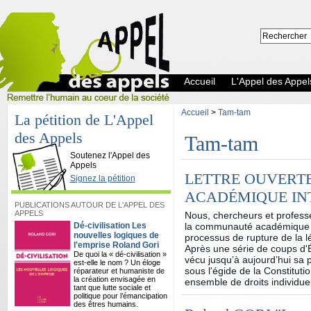
Accueil
L'Appel des Appel
Accueil
>
Tam-tam
La pétition de L'Appel
des Appels
Tam-tam
L'Appel des Appels
Soutenez l'Appel des
Appels
LETTRE OUVERT
Signez la pétition
ACADÉMIQUE IN
PUBLICATIONS AUTOUR DE L'APPEL DES
APPELS
Nous, chercheurs et professe
Dé-civilisation Les
la communauté académique i
nouvelles logiques de
processus de rupture de la lé
l'emprise Roland Gori
Après une série de coups d'Ét
De quoi la « dé-civilisation »
vécu jusqu’à aujourd’hui sa 
est-elle le nom ? Un éloge
sous l'égide de la Constitut
réparateur et humaniste de
la création envisagée en
ensemble de droits individuel
tant que lutte sociale et
politique pour l’émancipation
des êtres humains.