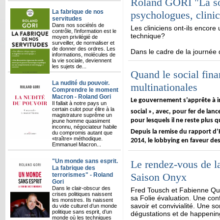
Roland GORI "La soc
La fabrique de nos
psychologues, clinic
servitudes
Dans nos sociétés de
Les cliniciens ont-ils encore
contrôle, l’information est le
technique?
moyen privilégié de
surveiller, de normaliser et
de donner des ordres. Les
Dans le cadre de la journée
informations, molécules de
la vie sociale, deviennent
les sujets de...
Quand le social fina
La nudité du pouvoir.
multinationales
Comprendre le moment
Macron - Roland Gori
Le gouvernement s’apprête à in
Il fallait à notre pays un
certain culot pour élire à la
social », avec, pour fer de lanc
magistrature suprême un
pour lesquels il ne reste plus q
jeune homme quasiment
inconnu, négociateur habile
Depuis la remise du rapport d’
du compromis autant que
«traître» méthodique.
2014, le lobbying en faveur des
Emmanuel Macron...
"Un monde sans esprit.
Le rendez-vous de la 
La fabrique des
Saison Onyx
terrorismes" - Roland
Gori
Dans le clair-obscur des
Fred Tousch et Fabienne Qué
crises politiques naissent
sa Folie évaluation. Une con
les monstres. Ils naissent
savoir et convivialité. Une s
du vide culturel d’un monde
politique sans esprit, d’un
dégustations et de happening
monde où les techniques