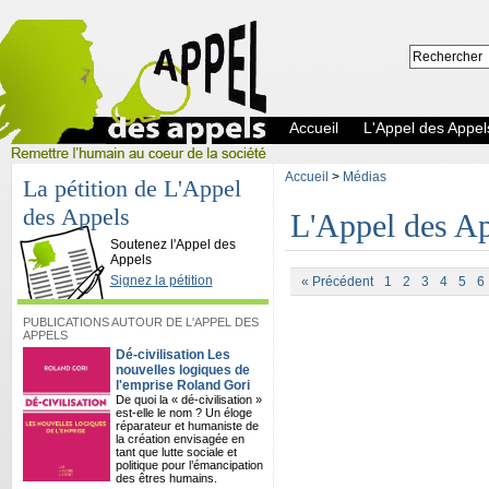
Accueil
L'Appel des Appel
Accueil
>
Médias
La pétition de L'Appel
des Appels
L'Appel des Ap
L'Appel des Appels
Soutenez l'Appel des
Appels
Signez la pétition
« Précédent
1
2
3
4
5
6
PUBLICATIONS AUTOUR DE L'APPEL DES
APPELS
Dé-civilisation Les
nouvelles logiques de
l'emprise Roland Gori
De quoi la « dé-civilisation »
est-elle le nom ? Un éloge
réparateur et humaniste de
la création envisagée en
tant que lutte sociale et
politique pour l’émancipation
des êtres humains.