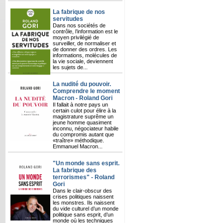
La fabrique de nos
servitudes
Dans nos sociétés de
contrôle, l’information est le
moyen privilégié de
surveiller, de normaliser et
de donner des ordres. Les
informations, molécules de
la vie sociale, deviennent
les sujets de...
La nudité du pouvoir.
Comprendre le moment
Macron - Roland Gori
Il fallait à notre pays un
certain culot pour élire à la
magistrature suprême un
jeune homme quasiment
inconnu, négociateur habile
du compromis autant que
«traître» méthodique.
Emmanuel Macron...
"Un monde sans esprit.
La fabrique des
terrorismes" - Roland
Gori
Dans le clair-obscur des
crises politiques naissent
les monstres. Ils naissent
du vide culturel d’un monde
politique sans esprit, d’un
monde où les techniques