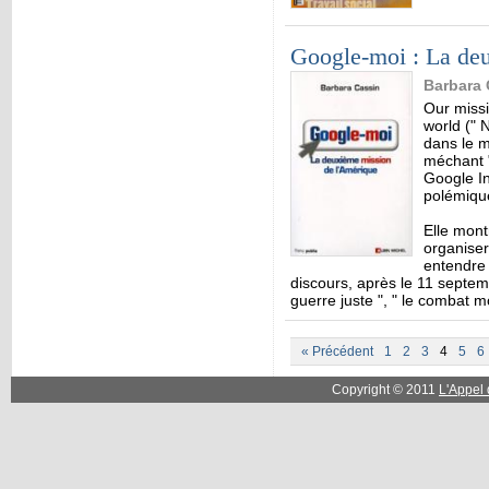
Google-moi : La de
Barbara 
Our missi
world (" 
dans le m
méchant "
Google In
polémiqu
Elle mont
organiser
entendre 
discours, après le 11 septem
guerre juste ", " le combat 
« Précédent
1
2
3
4
5
6
Copyright © 2011
L'Appel