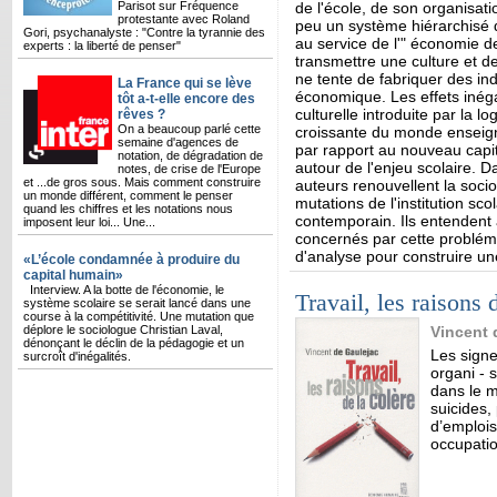
Parisot sur Fréquence
de l'école, de son organisat
protestante avec Roland
peu un système hiérarchisé d
Gori, psychanalyste : "Contre la tyrannie des
au service de l'" économie d
experts : la liberté de penser"
transmettre une culture et d
ne tente de fabriquer des in
La France qui se lève
économique. Les effets inégal
tôt a-t-elle encore des
culturelle introduite par la l
rêves ?
On a beaucoup parlé cette
croissante du monde enseigna
semaine d'agences de
par rapport au nouveau capit
notation, de dégradation de
autour de l'enjeu scolaire. D
notes, de crise de l'Europe
et ...de gros sous. Mais comment construire
auteurs renouvellent la sociol
un monde différent, comment le penser
mutations de l'institution sco
quand les chiffres et les notations nous
contemporain. Ils entendent 
imposent leur loi... Une...
concernés par cette problém
d'analyse pour construire un
«L’école condamnée à produire du
capital humain»
Interview. A la botte de l'économie, le
Travail, les raisons 
système scolaire se serait lancé dans une
course à la compétitivité. Une mutation que
déplore le sociologue Christian Laval,
Vincent 
dénonçant le déclin de la pédagogie et un
Les signe
surcroît d'inégalités.
organi - 
dans le m
suicides,
d’emplois
occupatio