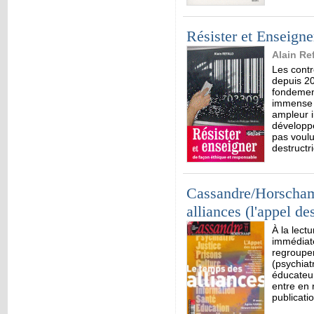
Résister et Enseigne
Alain Re
Les contr
depuis 2
fondement
immense 
ampleur i
développé
pas voulu
destructr
Cassandre/Horscham
alliances (l'appel de
À la lectu
immédiate
regroupem
(psychiat
éducateurs
entre en 
publicati