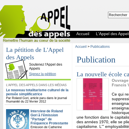
Accueil
L'Appel des Appel
Accueil
>
Publications
La pétition de L'Appel
des Appels
Publication
L'Appel des Appels
Soutenez l'Appel des
Appels
La nouvelle école ca
Signez la pétition
Ouvrage c
Francis 
L'APPEL DES APPELS DANS LES MÉDIAS
Le nouveau totalitarisme culturel de la
Ce qui re
pensée simplificatrice
Par Roland Gori, article paru dans le journal
suppressi
l'humanité du 22 février 2012
enseignan
enseignan
Interview de Roland
historiqu
Gori à l'émission
une fonction dans le capital
"Partage" de
des années 1970, elle se plie
Fréquence Protestante
capitalisme. L'" employabilité 
Emission de Catherine