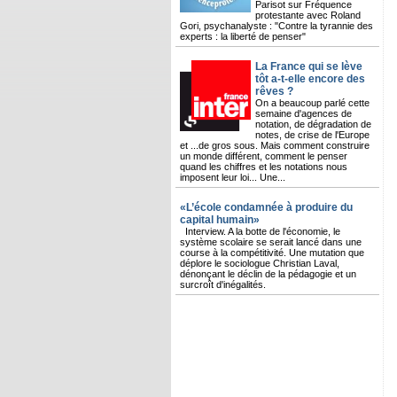
Parisot sur Fréquence
protestante avec Roland
Gori, psychanalyste : "Contre la tyrannie des
experts : la liberté de penser"
La France qui se lève
tôt a-t-elle encore des
rêves ?
On a beaucoup parlé cette
semaine d'agences de
notation, de dégradation de
notes, de crise de l'Europe
et ...de gros sous. Mais comment construire
un monde différent, comment le penser
quand les chiffres et les notations nous
imposent leur loi... Une...
«L’école condamnée à produire du
capital humain»
Interview. A la botte de l'économie, le
système scolaire se serait lancé dans une
course à la compétitivité. Une mutation que
déplore le sociologue Christian Laval,
dénonçant le déclin de la pédagogie et un
surcroît d'inégalités.