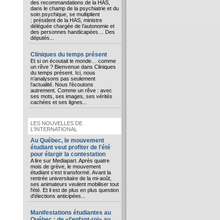
des recommandations de la HAS,
dans le champ de la psychiatrie et du
soin psychique, se multiplient
: président de la HAS, ministre
déléguée chargée de l’autonomie et
des personnes handicapées… Des
députés...
Cliniques du temps présent
Et si on écoutait le monde… comme
un rêve ? Bienvenue dans Cliniques
du temps présent. Ici, nous
n’analysons pas seulement
l’actualité. Nous l’écoutons
autrement. Comme un rêve : avec
ses mots, ses images, ses vérités
cachées et ses lignes...
LES NOUVELLES DE
L'INTERNATIONAL
Au Québec, le mouvement
étudiant veut profiter de l'été
pour élargir la contestation
A lire sur Mediapart. Après quatre
mois de grève, le mouvement
étudiant s’est transformé. Avant la
rentrée universitaire de la mi-août,
ses animateurs veulent mobiliser tout
l'été. Et il est de plus en plus question
d'élections anticipées...
Manifestations étudiantes au
Québec : de «l’enfant-roi» au