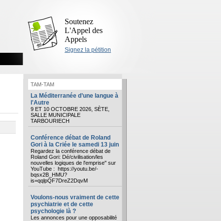
Soutenez
L'Appel des
Appels
Signez la pétition
TAM-TAM
La Méditerranée d’une langue à
l'Autre
9 ET 10 OCTOBRE 2026, SÈTE,
SALLE MUNICIPALE
TARBOURIECH
Conférence débat de Roland
Gori à la Criée le samedi 13 juin
Regardez la conférence débat de
Roland Gori: Dé/civilisation/les
nouvelles logiques de l'emprise" sur
YouTube : https://youtu.be/-
bqsx2B_HMU?
is=qqlpQF7DreZ2DqvM
Voulons-nous vraiment de cette
psychiatrie et de cette
psychologie là ?
Les annonces pour une opposabilité