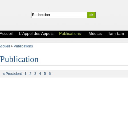
Accueil
L'Appel des Appels
Publications
Médias
Tam-tam
Accueil
>
Publications
Publication
« Précédent
1
2
3
4
5
6