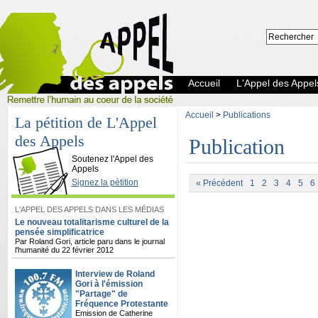
Accueil
L'Appel des Appel
Accueil
>
Publications
La pétition de L'Appel
des Appels
Publication
L'Appel des Appels
Soutenez l'Appel des
Appels
Signez la pétition
« Précédent
1
2
3
4
5
6
L'APPEL DES APPELS DANS LES MÉDIAS
Le nouveau totalitarisme culturel de la
pensée simplificatrice
Par Roland Gori, article paru dans le journal
l'humanité du 22 février 2012
Interview de Roland
Gori à l'émission
"Partage" de
Fréquence Protestante
Emission de Catherine