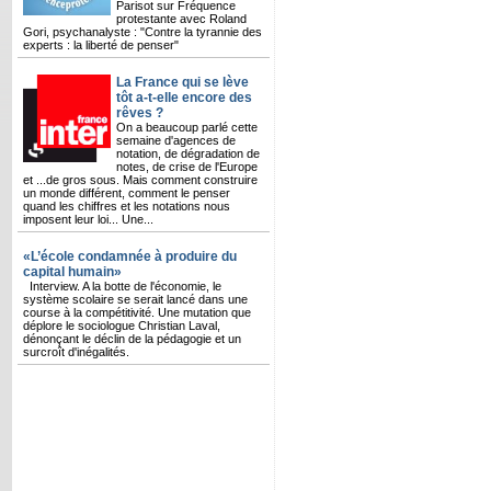
Parisot sur Fréquence
protestante avec Roland
Gori, psychanalyste : "Contre la tyrannie des
experts : la liberté de penser"
La France qui se lève
tôt a-t-elle encore des
rêves ?
On a beaucoup parlé cette
semaine d'agences de
notation, de dégradation de
notes, de crise de l'Europe
et ...de gros sous. Mais comment construire
un monde différent, comment le penser
quand les chiffres et les notations nous
imposent leur loi... Une...
«L’école condamnée à produire du
capital humain»
Interview. A la botte de l'économie, le
système scolaire se serait lancé dans une
course à la compétitivité. Une mutation que
déplore le sociologue Christian Laval,
dénonçant le déclin de la pédagogie et un
surcroît d'inégalités.