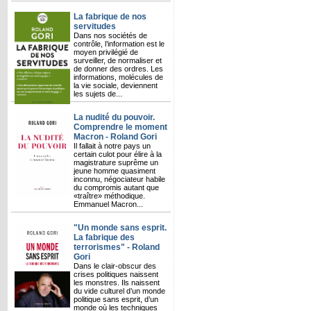
La fabrique de nos
servitudes
Dans nos sociétés de
contrôle, l’information est le
moyen privilégié de
surveiller, de normaliser et
de donner des ordres. Les
informations, molécules de
la vie sociale, deviennent
les sujets de...
La nudité du pouvoir.
Comprendre le moment
Macron - Roland Gori
Il fallait à notre pays un
certain culot pour élire à la
magistrature suprême un
jeune homme quasiment
inconnu, négociateur habile
du compromis autant que
«traître» méthodique.
Emmanuel Macron...
"Un monde sans esprit.
La fabrique des
terrorismes" - Roland
Gori
Dans le clair-obscur des
crises politiques naissent
les monstres. Ils naissent
du vide culturel d’un monde
politique sans esprit, d’un
monde où les techniques