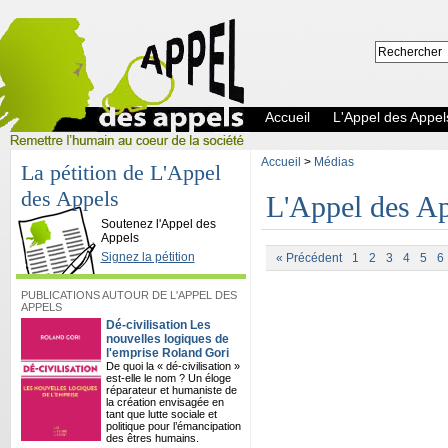
Accueil
L'Appel des Appel
Accueil
>
Médias
La pétition de L'Appel
des Appels
L'Appel des Ap
L'Appel des Appels
Soutenez l'Appel des
Appels
Signez la pétition
« Précédent
1
2
3
4
5
6
PUBLICATIONS AUTOUR DE L'APPEL DES
APPELS
Dé-civilisation Les
nouvelles logiques de
l'emprise Roland Gori
De quoi la « dé-civilisation »
est-elle le nom ? Un éloge
réparateur et humaniste de
la création envisagée en
tant que lutte sociale et
politique pour l’émancipation
des êtres humains.