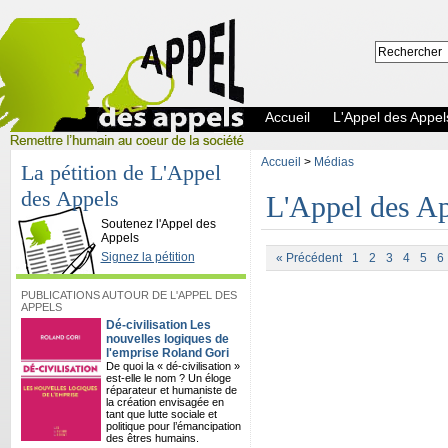
Accueil
L'Appel des Appel
Accueil
>
Médias
La pétition de L'Appel
des Appels
L'Appel des Ap
L'Appel des Appels
Soutenez l'Appel des
Appels
Signez la pétition
« Précédent
1
2
3
4
5
6
PUBLICATIONS AUTOUR DE L'APPEL DES
APPELS
Dé-civilisation Les
nouvelles logiques de
l'emprise Roland Gori
De quoi la « dé-civilisation »
est-elle le nom ? Un éloge
réparateur et humaniste de
la création envisagée en
tant que lutte sociale et
politique pour l’émancipation
des êtres humains.