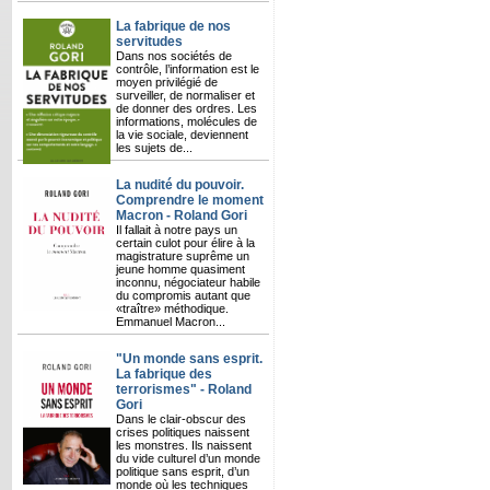
La fabrique de nos
servitudes
Dans nos sociétés de
contrôle, l’information est le
moyen privilégié de
surveiller, de normaliser et
de donner des ordres. Les
informations, molécules de
la vie sociale, deviennent
les sujets de...
La nudité du pouvoir.
Comprendre le moment
Macron - Roland Gori
Il fallait à notre pays un
certain culot pour élire à la
magistrature suprême un
jeune homme quasiment
inconnu, négociateur habile
du compromis autant que
«traître» méthodique.
Emmanuel Macron...
"Un monde sans esprit.
La fabrique des
terrorismes" - Roland
Gori
Dans le clair-obscur des
crises politiques naissent
les monstres. Ils naissent
du vide culturel d’un monde
politique sans esprit, d’un
monde où les techniques