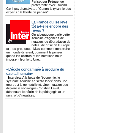
Parisot sur Fréquence
protestante avec Roland
Gori, psychanalyste : "Contre la tyrannie des
experts : la liberté de penser"
La France qui se lève
tôt a-t-elle encore des
rêves ?
On a beaucoup parlé cette
semaine d'agences de
notation, de dégradation de
notes, de crise de l'Europe
et ...de gros sous. Mais comment construire
un monde différent, comment le penser
quand les chiffres et les notations nous
imposent leur loi... Une...
«L’école condamnée à produire du
capital humain»
Interview. A la botte de l'économie, le
système scolaire se serait lancé dans une
course à la compétitivité. Une mutation que
déplore le sociologue Christian Laval,
dénonçant le déclin de la pédagogie et un
surcroît d'inégalités.