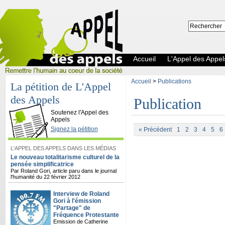
Accueil
L'Appel des Appel
Accueil
>
Publications
La pétition de L'Appel
des Appels
Publication
L'Appel des Appels
Soutenez l'Appel des
Appels
Signez la pétition
« Précédent
1
2
3
4
5
6
L'APPEL DES APPELS DANS LES MÉDIAS
Le nouveau totalitarisme culturel de la
pensée simplificatrice
Par Roland Gori, article paru dans le journal
l'humanité du 22 février 2012
Interview de Roland
Gori à l'émission
"Partage" de
Fréquence Protestante
Emission de Catherine