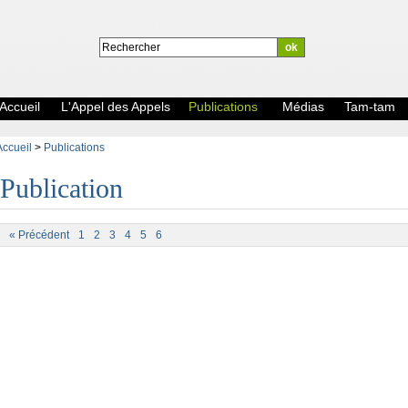
Accueil
L'Appel des Appels
Publications
Médias
Tam-tam
Accueil
>
Publications
Publication
« Précédent
1
2
3
4
5
6