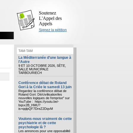
Soutenez
L'Appel des
Appels
Signez la pétition
TAM-TAM
La Méditerranée d’une langue à
l'Autre
9 ET 10 OCTOBRE 2026, SÈTE,
SALLE MUNICIPALE
TARBOURIECH
Conférence débat de Roland
Gori à la Criée le samedi 13 juin
Regardez la conférence débat de
Roland Gori: Dé/civilisation/les
nouvelles logiques de l'emprise" sur
YouTube : https://youtu.be/-
bqsx2B_HMU?
is=qqlpQF7DreZ2DqvM
Voulons-nous vraiment de cette
psychiatrie et de cette
psychologie là ?
Les annonces pour une opposabilité