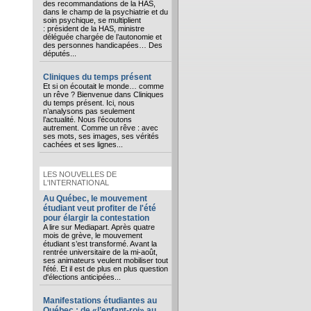
des recommandations de la HAS,
dans le champ de la psychiatrie et du
soin psychique, se multiplient
: président de la HAS, ministre
déléguée chargée de l’autonomie et
des personnes handicapées… Des
députés...
Cliniques du temps présent
Et si on écoutait le monde… comme
un rêve ? Bienvenue dans Cliniques
du temps présent. Ici, nous
n’analysons pas seulement
l’actualité. Nous l’écoutons
autrement. Comme un rêve : avec
ses mots, ses images, ses vérités
cachées et ses lignes...
LES NOUVELLES DE
L'INTERNATIONAL
Au Québec, le mouvement
étudiant veut profiter de l'été
pour élargir la contestation
A lire sur Mediapart. Après quatre
mois de grève, le mouvement
étudiant s’est transformé. Avant la
rentrée universitaire de la mi-août,
ses animateurs veulent mobiliser tout
l'été. Et il est de plus en plus question
d'élections anticipées...
Manifestations étudiantes au
Québec : de «l’enfant-roi» au