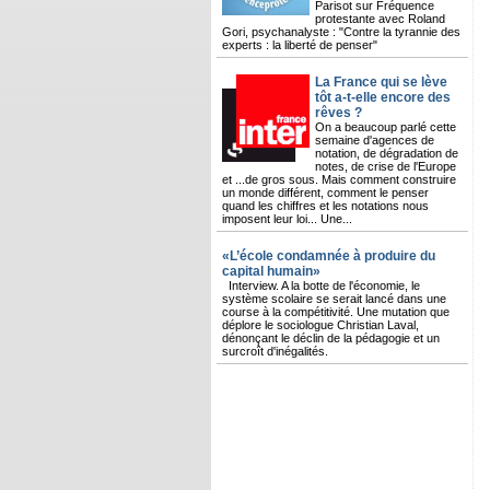
Parisot sur Fréquence
protestante avec Roland
Gori, psychanalyste : "Contre la tyrannie des
experts : la liberté de penser"
La France qui se lève
tôt a-t-elle encore des
rêves ?
On a beaucoup parlé cette
semaine d'agences de
notation, de dégradation de
notes, de crise de l'Europe
et ...de gros sous. Mais comment construire
un monde différent, comment le penser
quand les chiffres et les notations nous
imposent leur loi... Une...
«L’école condamnée à produire du
capital humain»
Interview. A la botte de l'économie, le
système scolaire se serait lancé dans une
course à la compétitivité. Une mutation que
déplore le sociologue Christian Laval,
dénonçant le déclin de la pédagogie et un
surcroît d'inégalités.