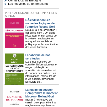
Comité local de Bretagne
Les nouvelles de l'international
PUBLICATIONS AUTOUR DE L'APPEL DES
APPELS
Dé-civilisation Les
nouvelles logiques de
l'emprise Roland Gori
De quoi la « dé-civilisation »
est-elle le nom ? Un éloge
réparateur et humaniste de
la création envisagée en
tant que lutte sociale et
politique pour l’émancipation
des êtres humains.
La fabrique de nos
servitudes
Dans nos sociétés de
contrôle, l’information est le
moyen privilégié de
surveiller, de normaliser et
de donner des ordres. Les
informations, molécules de
la vie sociale, deviennent
les sujets de...
La nudité du pouvoir.
Comprendre le moment
Macron - Roland Gori
Il fallait à notre pays un
certain culot pour élire à la
magistrature suprême un