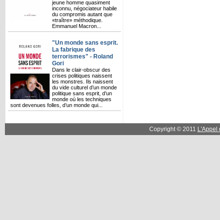
jeune homme quasiment
inconnu, négociateur habile
du compromis autant que
«traître» méthodique.
Emmanuel Macron...
"Un monde sans esprit.
La fabrique des
terrorismes" - Roland
Gori
Dans le clair-obscur des
crises politiques naissent
les monstres. Ils naissent
du vide culturel d’un monde
politique sans esprit, d’un
monde où les techniques
sont devenues folles, d’un monde qui...
Copyright © 2011
L'Appel