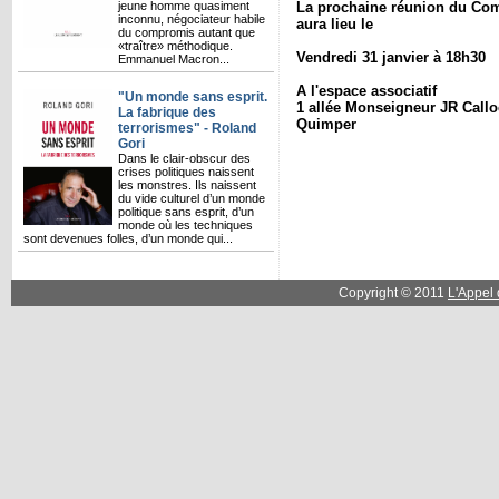
jeune homme quasiment
La prochaine réunion du Comi
inconnu, négociateur habile
aura lieu le
du compromis autant que
«traître» méthodique.
Vendredi 31 janvier à 18h30
Emmanuel Macron...
A l'espace associatif
"Un monde sans esprit.
1 allée Monseigneur JR Callo
La fabrique des
Quimper
terrorismes" - Roland
Gori
Dans le clair-obscur des
crises politiques naissent
les monstres. Ils naissent
du vide culturel d’un monde
politique sans esprit, d’un
monde où les techniques
sont devenues folles, d’un monde qui...
Copyright © 2011
L'Appel