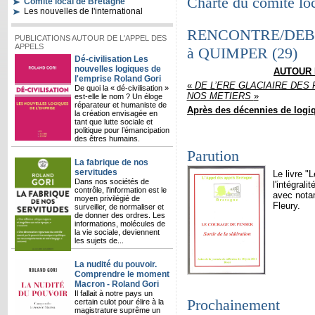
Charte du comité loc
Comité local de Bretagne
Les nouvelles de l'international
RENCONTRE/DEBA
PUBLICATIONS AUTOUR DE L'APPEL DES
APPELS
à QUIMPER (29)
Dé-civilisation Les
nouvelles logiques de
AUTOUR 
l'emprise Roland Gori
«
DE L’ERE GLACIAIRE DES
De quoi la « dé-civilisation »
NOS METIERS
»
est-elle le nom ? Un éloge
réparateur et humaniste de
Après des décennies de logiq
la création envisagée en
tant que lutte sociale et
politique pour l’émancipation
des êtres humains.
Parution
La fabrique de nos
servitudes
Le livre "
Dans nos sociétés de
l'intégrali
contrôle, l’information est le
avec notam
moyen privilégié de
Fleury.
surveiller, de normaliser et
de donner des ordres. Les
informations, molécules de
la vie sociale, deviennent
les sujets de...
La nudité du pouvoir.
Comprendre le moment
Macron - Roland Gori
Il fallait à notre pays un
Prochainement
certain culot pour élire à la
magistrature suprême un