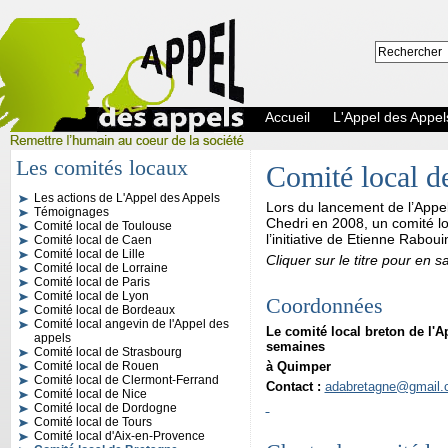
Accueil
L'Appel des Appel
Les comités locaux
Comité local d
Les actions de L'Appel des Appels
Lors du lancement de l’Appe
L'Appel des Appels
Témoignages
Chedri en 2008, un comité
l
Comité local de Toulouse
l’initiative de Etienne Rabou
Comité local de Caen
Comité local de Lille
Cliquer sur le titre pour en s
Comité local de Lorraine
Comité local de Paris
Comité local de Lyon
Coordonnées
Comité local de Bordeaux
Comité local angevin de l'Appel des
Le comité local breton de l'A
appels
semaines
Comité local de Strasbourg
Comité local de Rouen
à Quimper
Comité local de Clermont-Ferrand
Contact :
adabretagne@gmail.
Comité local de Nice
Comité local de Dordogne
Comité local de Tours
Comité local d'Aix-en-Provence