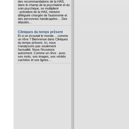
des recommandations de la HAS,
dans le champ de la psychiatrie et du
soin psychique, se multiplient
: président de la HAS, ministre
déléguée chargée de l’autonomie et
des personnes handicapées… Des
députés...
Cliniques du temps présent
Et si on écoutait le monde… comme
un rêve ? Bienvenue dans Cliniques
du temps présent. Ici, nous
n’analysons pas seulement
l’actualité. Nous l’écoutons
autrement. Comme un rêve : avec
ses mots, ses images, ses vérités
cachées et ses lignes...