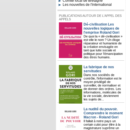
Comité local de Bretagne
Les nouvelles de l'international
PUBLICATIONS AUTOUR DE L'APPEL DES
APPELS
Dé-civilisation Les
nouvelles logiques de
l'emprise Roland Gori
De quoi la « dé-civilisation »
est-elle le nom ? Un éloge
réparateur et humaniste de
la création envisagée en
tant que lutte sociale et
politique pour l’émancipation
des êtres humains.
La fabrique de nos
servitudes
Dans nos sociétés de
contrôle, l’information est le
moyen privilégié de
surveiller, de normaliser et
de donner des ordres. Les
informations, molécules de
la vie sociale, deviennent
les sujets de...
La nudité du pouvoir.
Comprendre le moment
Macron - Roland Gori
Il fallait à notre pays un
certain culot pour élire à la
magistrature suprême un