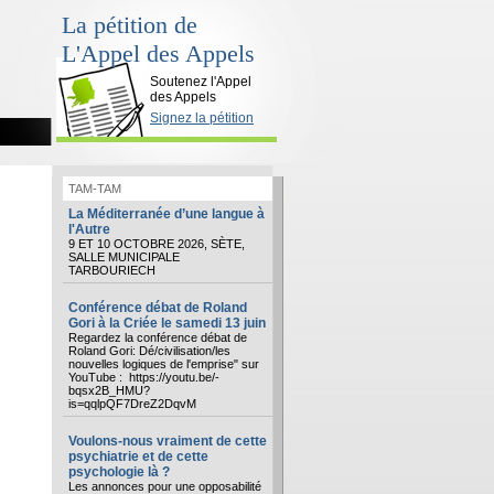
La pétition de
L'Appel des Appels
Soutenez l'Appel
des Appels
Signez la pétition
TAM-TAM
La Méditerranée d’une langue à
l'Autre
9 ET 10 OCTOBRE 2026, SÈTE,
SALLE MUNICIPALE
TARBOURIECH
Conférence débat de Roland
Gori à la Criée le samedi 13 juin
Regardez la conférence débat de
Roland Gori: Dé/civilisation/les
nouvelles logiques de l'emprise" sur
YouTube : https://youtu.be/-
bqsx2B_HMU?
is=qqlpQF7DreZ2DqvM
Voulons-nous vraiment de cette
psychiatrie et de cette
psychologie là ?
Les annonces pour une opposabilité