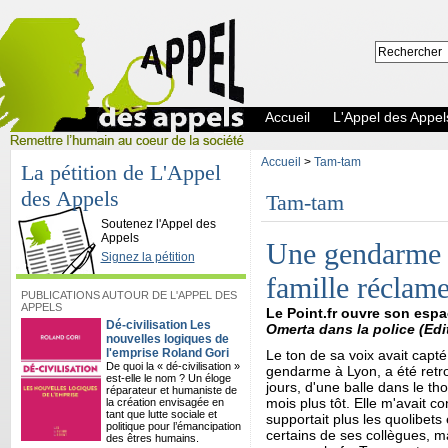
Accueil
L'Appel des Appel
Accueil
>
Tam-tam
La pétition de L'Appel
des Appels
Tam-tam
L'Appel des Appels
Soutenez l'Appel des
Appels
Une gendarme r
Signez la pétition
famille réclame
PUBLICATIONS AUTOUR DE L'APPEL DES
APPELS
Le Point.fr ouvre son espa
Dé-civilisation Les
Omerta dans la police (Edi
nouvelles logiques de
l'emprise Roland Gori
Le ton de sa voix avait capt
De quoi la « dé-civilisation »
gendarme à Lyon, a été retr
est-elle le nom ? Un éloge
jours, d'une balle dans le th
réparateur et humaniste de
mois plus tôt. Elle m'avait c
la création envisagée en
tant que lutte sociale et
supportait plus les quolibets
politique pour l’émancipation
certains de ses collègues, m
des êtres humains.