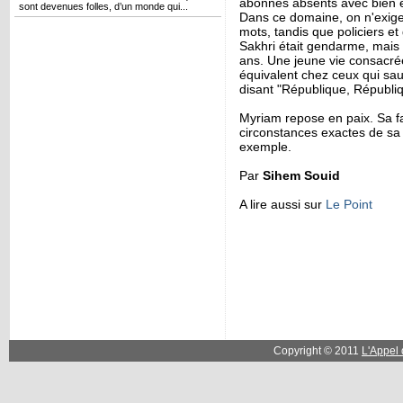
abonnés absents avec bien en
sont devenues folles, d’un monde qui...
Dans ce domaine, on n'exige 
mots, tandis que policiers 
Sakhri était gendarme, mais 
ans. Une jeune vie consacrée
équivalent chez ceux qui sa
disant "République, Républi
Myriam repose en paix. Sa fa
circonstances exactes de sa m
exemple.
Par
Sihem Souid
A lire aussi sur
Le Point
Copyright © 2011
L'Appel