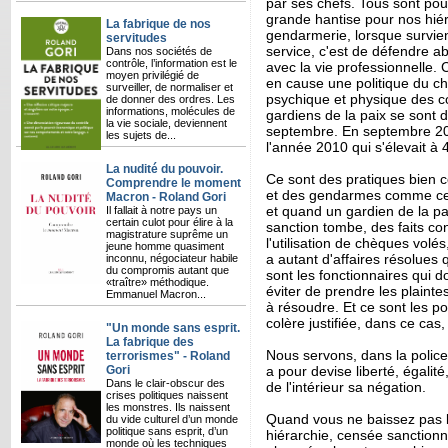
par ses chefs. Tous sont po
grande hantise pour nos hié
La fabrique de nos
gendarmerie, lorsque survie
servitudes
service, c'est de défendre a
Dans nos sociétés de
contrôle, l’information est le
avec la vie professionnelle. 
moyen privilégié de
en cause une politique du chi
surveiller, de normaliser et
psychique et physique des col
de donner des ordres. Les
informations, molécules de
gardiens de la paix se sont 
la vie sociale, deviennent
septembre. En septembre 201
les sujets de...
l'année 2010 qui s'élevait à 
La nudité du pouvoir.
Ce sont des pratiques bien c
Comprendre le moment
et des gendarmes comme cell
Macron - Roland Gori
et quand un gardien de la pai
Il fallait à notre pays un
certain culot pour élire à la
sanction tombe, des faits co
magistrature suprême un
l'utilisation de chèques volé
jeune homme quasiment
a autant d'affaires résolues
inconnu, négociateur habile
du compromis autant que
sont les fonctionnaires qui d
«traître» méthodique.
éviter de prendre les plaintes
Emmanuel Macron...
à résoudre. Et ce sont les pol
colère justifiée, dans ce cas,
"Un monde sans esprit.
La fabrique des
Nous servons, dans la police
terrorismes" - Roland
Gori
a pour devise liberté, égalité
Dans le clair-obscur des
de l'intérieur sa négation.
crises politiques naissent
les monstres. Ils naissent
Quand vous ne baissez pas la
du vide culturel d’un monde
politique sans esprit, d’un
hiérarchie, censée sanction
monde où les techniques