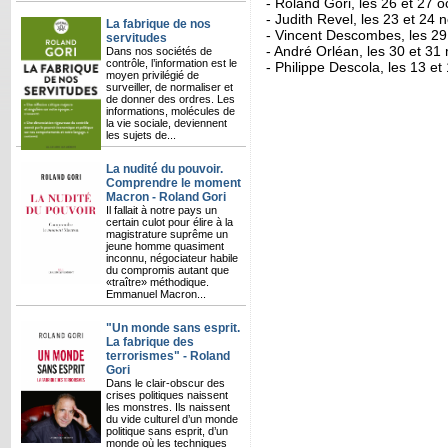
- Roland Gori, les 26 et 27 
- Judith Revel, les 23 et 24
La fabrique de nos
- Vincent Descombes, les 29 
servitudes
- André Orléan, les 30 et 31
Dans nos sociétés de
contrôle, l’information est le
- Philippe Descola, les 13 et
moyen privilégié de
surveiller, de normaliser et
de donner des ordres. Les
informations, molécules de
la vie sociale, deviennent
les sujets de...
La nudité du pouvoir.
Comprendre le moment
Macron - Roland Gori
Il fallait à notre pays un
certain culot pour élire à la
magistrature suprême un
jeune homme quasiment
inconnu, négociateur habile
du compromis autant que
«traître» méthodique.
Emmanuel Macron...
"Un monde sans esprit.
La fabrique des
terrorismes" - Roland
Gori
Dans le clair-obscur des
crises politiques naissent
les monstres. Ils naissent
du vide culturel d’un monde
politique sans esprit, d’un
monde où les techniques