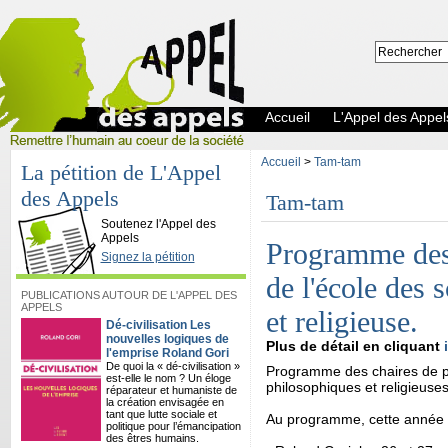
Accueil
L'Appel des Appel
Accueil
>
Tam-tam
La pétition de L'Appel
des Appels
Tam-tam
L'Appel des Appels
Soutenez l'Appel des
Appels
Programme des 
Signez la pétition
de l'école des 
PUBLICATIONS AUTOUR DE L'APPEL DES
APPELS
et religieuse.
Dé-civilisation Les
nouvelles logiques de
Plus de détail en cliquant
l'emprise Roland Gori
De quoi la « dé-civilisation »
Programme des chaires de ph
est-elle le nom ? Un éloge
philosophiques et religieuses
réparateur et humaniste de
la création envisagée en
tant que lutte sociale et
Au programme, cette année 
politique pour l’émancipation
des êtres humains.