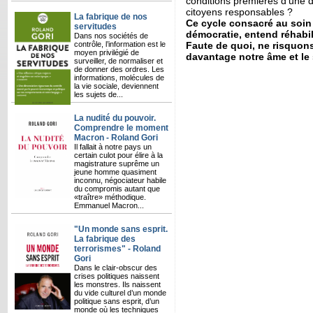
conditions premières d’une 
citoyens responsables ?
La fabrique de nos
Ce cycle consacré au soin 
servitudes
démocratie, entend réhabil
Dans nos sociétés de
contrôle, l’information est le
Faute de quoi, ne risquon
moyen privilégié de
davantage notre âme et le
surveiller, de normaliser et
de donner des ordres. Les
informations, molécules de
la vie sociale, deviennent
les sujets de...
La nudité du pouvoir.
Comprendre le moment
Macron - Roland Gori
Il fallait à notre pays un
certain culot pour élire à la
magistrature suprême un
jeune homme quasiment
inconnu, négociateur habile
du compromis autant que
«traître» méthodique.
Emmanuel Macron...
"Un monde sans esprit.
La fabrique des
terrorismes" - Roland
Gori
Dans le clair-obscur des
crises politiques naissent
les monstres. Ils naissent
du vide culturel d’un monde
politique sans esprit, d’un
monde où les techniques