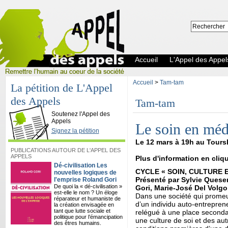
Accueil
L'Appel des Appel
Accueil
>
Tam-tam
La pétition de L'Appel
des Appels
Tam-tam
L'Appel des Appels
Soutenez l'Appel des
Appels
Le soin en méd
Signez la pétition
Le 12 mars à 19h au Toursk
PUBLICATIONS AUTOUR DE L'APPEL DES
APPELS
Plus d'information en cliq
Dé-civilisation Les
CYCLE « SOIN, CULTURE 
nouvelles logiques de
Présenté par Sylvie Que
l'emprise Roland Gori
De quoi la « dé-civilisation »
Gori, Marie-José Del Volg
est-elle le nom ? Un éloge
Dans une société qui promeu
réparateur et humaniste de
d’un individu auto-entreprene
la création envisagée en
tant que lutte sociale et
relégué à une place second
politique pour l’émancipation
une culture de soi et des autr
des êtres humains.