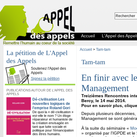
Accueil
L'Appel des Appel
Accueil
>
Tam-tam
La pétition de L'Appel
des Appels
Tam-tam
L'Appel des Appels
Soutenez l'Appel des
Appels
En finir avec 
Signez la pétition
Management
PUBLICATIONS AUTOUR DE L'APPEL DES
APPELS
Treizièmes Rencontres inte
Dé-civilisation Les
Bercy, le 14 mai 2014.
nouvelles logiques de
Pour en savoir plus, cliqu
l'emprise Roland Gori
De quoi la « dé-civilisation »
Depuis plusieurs décennies, 
est-elle le nom ? Un éloge
Management se sont générali
réparateur et humaniste de
la création envisagée en
tant que lutte sociale et
À la suite du séminaire «
Mod
politique pour l’émancipation
» organisé par l'IGPDE et le
des êtres humains.