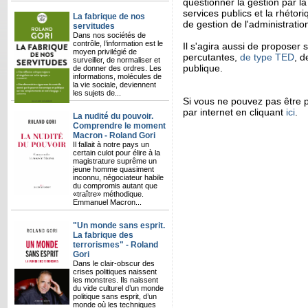
questionner la gestion par la
services publics et la rhéto
La fabrique de nos
de gestion de l'administratio
servitudes
Dans nos sociétés de
contrôle, l’information est le
Il s'agira aussi de proposer
moyen privilégié de
percutantes,
de type TED
, d
surveiller, de normaliser et
publique.
de donner des ordres. Les
informations, molécules de
la vie sociale, deviennent
les sujets de...
Si vous ne pouvez pas être p
par internet en cliquant
ici
.
La nudité du pouvoir.
Comprendre le moment
Macron - Roland Gori
Il fallait à notre pays un
certain culot pour élire à la
magistrature suprême un
jeune homme quasiment
inconnu, négociateur habile
du compromis autant que
«traître» méthodique.
Emmanuel Macron...
"Un monde sans esprit.
La fabrique des
terrorismes" - Roland
Gori
Dans le clair-obscur des
crises politiques naissent
les monstres. Ils naissent
du vide culturel d’un monde
politique sans esprit, d’un
monde où les techniques