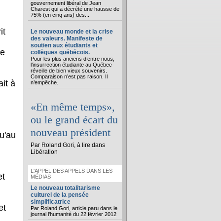
gouvernement libéral de Jean
Charest qui a décrété une hausse de
75% (en cinq ans) des...
it
Le nouveau monde et la crise
des valeurs. Manifeste de
soutien aux étudiants et
le
collègues québécois.
Pour les plus anciens d’entre nous,
l’insurrection étudiante au Québec
réveille de bien vieux souvenirs.
Comparaison n’est pas raison. Il
ait à
n’empêche.
«En même temps»,
ou le grand écart du
nouveau président
u'au
Par Roland Gori, à lire dans
Libération
L'APPEL DES APPELS DANS LES
et
MÉDIAS
Le nouveau totalitarisme
culturel de la pensée
simplificatrice
et
Par Roland Gori, article paru dans le
journal l'humanité du 22 février 2012