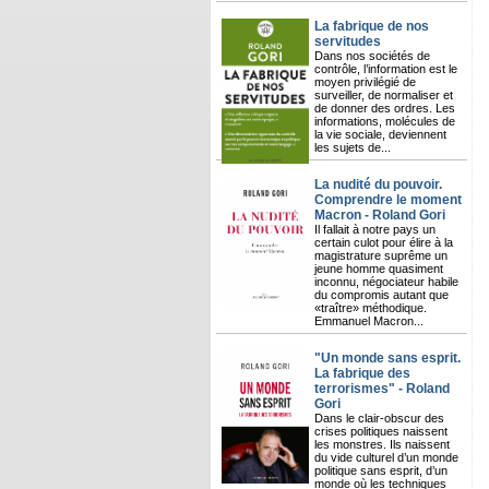
La fabrique de nos
servitudes
Dans nos sociétés de
contrôle, l’information est le
moyen privilégié de
surveiller, de normaliser et
de donner des ordres. Les
informations, molécules de
la vie sociale, deviennent
les sujets de...
La nudité du pouvoir.
Comprendre le moment
Macron - Roland Gori
Il fallait à notre pays un
certain culot pour élire à la
magistrature suprême un
jeune homme quasiment
inconnu, négociateur habile
du compromis autant que
«traître» méthodique.
Emmanuel Macron...
"Un monde sans esprit.
La fabrique des
terrorismes" - Roland
Gori
Dans le clair-obscur des
crises politiques naissent
les monstres. Ils naissent
du vide culturel d’un monde
politique sans esprit, d’un
monde où les techniques