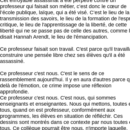
Cet effroyable assassinat a été perpétré contre un
professeur qui faisait son métier, c’est donc le cœur de
l’école publique, laïque, qui a été visé. C’est le lieu de la
transmission des savoirs, le lieu de la formation de l'espr
critique, le lieu de l'apprentissage de la liberté, de cette
liberté qui ne se passe pas de celle des autres, comme 
disait Hannah Arendt, le lieu de l'émancipation.
Ce professeur faisait son travail. C'est parce qu'il travaill
construire une pensée libre chez ses élèves qu'il a été
assassiné.
Ce professeur c'est nous. C'est le sens de ce
rassemblement aujourd'hui. Il y en aura d'autres parce q
delà de l'émotion, ce crime impose une réflexion
approfondie.
Ce
professeur
c'est nous. C'est nous, qui sommes
enseignants et enseignantes. Nous qui
mettons,
toutes 
tous, quand on est professeur, conformément aux
programmes, les élèves en situation de
réfléchir
. Ces
dessins sont montrés dans ce contexte par nous toutes 
tous. Ce collègue pourrait être nous, n'importe laquelle,