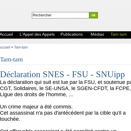
Accueil
L'Appel des Appels
Publications
Médias
Tam-tam
Accueil
>
Tam-tam
Tam-tam
Déclaration SNES - FSU - SNUipp
La déclaration qui suit est lue par la FSU, et soutenue pa
CGT, Solidaires, le SE-UNSA, le SGEN-CFDT, la FCPE,
Ligue des droits de l’homme, ...
Un crime majeur a été commis.
Cet assassinat n'a pas d'antécédent par la cible qu'il a
touchée.