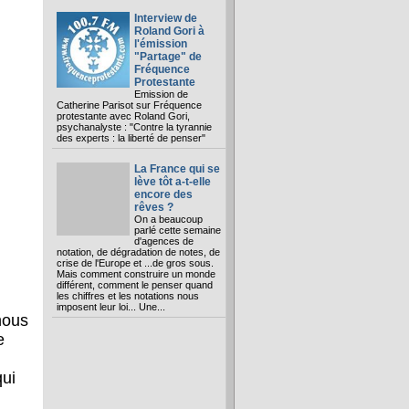
Interview de
Roland Gori à
l'émission
"Partage" de
Fréquence
Protestante
Emission de
Catherine Parisot sur Fréquence
protestante avec Roland Gori,
psychanalyste : "Contre la tyrannie
des experts : la liberté de penser"
La France qui se
lève tôt a-t-elle
encore des
rêves ?
On a beaucoup
parlé cette semaine
d'agences de
notation, de dégradation de notes, de
crise de l'Europe et ...de gros sous.
Mais comment construire un monde
différent, comment le penser quand
les chiffres et les notations nous
imposent leur loi... Une...
nous
e
qui