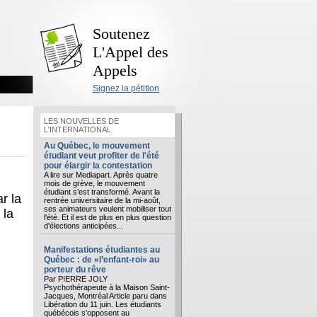
Soutenez
L'Appel des
Appels
Signez la pétition
LES NOUVELLES DE
L'INTERNATIONAL
Au Québec, le mouvement
étudiant veut profiter de l'été
pour élargir la contestation
A lire sur Mediapart. Après quatre
mois de grève, le mouvement
étudiant s’est transformé. Avant la
r la
rentrée universitaire de la mi-août,
ses animateurs veulent mobiliser tout
 la
l'été. Et il est de plus en plus question
d'élections anticipées...
Manifestations étudiantes au
Québec : de «l’enfant-roi» au
porteur du rêve
Par PIERRE JOLY
Psychothérapeute à la Maison Saint-
Jacques, Montréal Article paru dans
Libération du 11 juin. Les étudiants
québécois s’opposent au