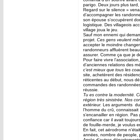
parigo. Deux jours plus tard,
Regard sur le silence » venai
d’accompagner les randonn
son épouse s’occupèrent don
logistique. Des villageois ac
village joua le jeu.
Sauf mon ennemi qui deman
projet.
Ces gens veulent mêm
accepter le moindre change
randonneurs affluèrent beauc
assurer. Comme ça que je de
Pour faire vivre l’associatio
d’anciennes relations des mé
c’est mieux que tous les co
site, achetèrent des résidenc
réticentes au début, nous dép
commandes des randonnées n
réussie.
Tu es contre la modernité. 
région très sinistrée.
Nos con
extérieur.
Les arguments du c
l’homme du crû, connaissait
s’encanailler en région. Pas 
confiance car il avait toujou
de fouille-merde, je voulus e
En fait, cet aérodrome n'ét
années, nombre de people, poli
Après d’autres départements, 