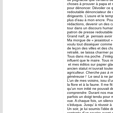
choses à prouver à papa et m
pour dénoncer. Dévoiler ce qu
redoutable dénonciateur de 
dirigeants. L’usure et le tem
plus d’eau à mon encre. Pou
rédactions, devenir un des 
tour dans un discours humani
patron de presse redoutable.
Grand naïf, je pensais avoir 
Ma morgue de « jesaistout » ne
voulu tout disséquer comme 
de leçon des villes et des c
retraité, se laissa charmer pa
Tous dans ma poche. J’intégr
influent que le maire. Tous m
et mes éditos sur papier gla
ancien statut m’ouvrait toutes
agriculteur.
Cherche pas à me
généreuse !
Le seul à ne ja
L’un de mes voisins, issu d’un
la flore et à la faune. Il me 
qu’un non initié ne pouvait 
comprendre.
Durant nos marc
parfois un doigt tendu pour m
vue. A chaque fois, un silence
s’éduqua. Jusqu’ à réussir à 
Un soir, je lui soumis l'idée
contenta d’un sourire avant