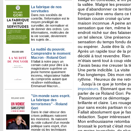
la vallée. Malgré les pressions
La fabrique de nos
que d’abandonner ce territoi
servitudes
Pourquoi être venu dans ce 
Dans nos sociétés de
lointain cousin croisé qu’une
contrôle, l’information est le
moyen privilégié de
maison inconnue. A peine arri
surveiller, de normaliser et
sensation que rien, même le 
de donner des ordres. Les
endroit niché sur des falaise
informations, molécules de
la vie sociale, deviennent
un tel silence. Une présence 
les sujets de...
sensation du temps fondu da
ou espérer. Juste être là: chez
La nudité du pouvoir.
Après un rapide tour de la p
Comprendre le moment
décidé à tout revendre. Rien 
Macron - Roland Gori
m'étais senti tout à coup v
Il fallait à notre pays un
J'avais beau me creuser la tê
certain culot pour élire à la
magistrature suprême un
Une perte indicible. La visi
jeune homme quasiment
Pas longtemps. Dès mon reto
inconnu, négociateur habile
rythme. Heureux de me retr
du compromis autant que
«traître» méthodique.
Jusqu’à ce que je tombe pa
Emmanuel Macron...
imposteurs
. Etonnant que moi
parler de ce Roland Gori. Peu
"Un monde sans esprit.
Passionnant ce démontage d
La fabrique des
brillante et claire. Les roua
terrorismes" - Roland
jour sans excès partisan ni 
Gori
Fallait absolument que je fas
Dans le clair-obscur des
crises politiques naissent
rédaction. Super intéressant 
les monstres. Ils naissent
Mon enthousiasme retomba qu
du vide culturel d’un monde
brossait le portrait c’était 
politique sans esprit, d’un
monde où les techniques
en moins journaliste, de plu