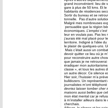
grand inconvénient: lieu de v
gare à plus de 50 kms. Et le 
habitants de résidences seco
Sortir du bureau et se retro
tonnelle. Pas d’autre soluti
Malgré mes nombreuses explic
persuadée que la région bén
économiques.
L’emploi c’est
leur en voulais pas. Pas les 
j’aurais été mal placé pour l
territoire. Indigné à l’idée d
le plaisir de quelques-uns. 
Mais c’était aussi un combat 
devoir quitter ce lieu où je 
pour reconstruire autre chose.
que jamais je ne retrouverai 
éradiquer mon autoritarisme
classe », et tous les autres
un autre décor. Ce silence es
Hier soir, l’huissier m’a pr
bulldozers. Un représentant 
journalistes m’ont téléphoné 
devriez laisser tomber cher 
maisons aussi belles que cel
mon état mental car je refusa
à m’installer ailleurs dans l
cherchais.
Ailleurs, le silence et les s