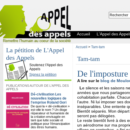
Accueil
L'Appel des Appel
Accueil
>
Tam-tam
La pétition de L'Appel
des Appels
Tam-tam
L'Appel des Appels
Soutenez l'Appel des
Appels
De l'imposture 
Signez la pétition
A lire sur le
blog de Moulo
PUBLICATIONS AUTOUR DE L'APPEL DES
L
e silence et les saisons 
APPELS
années que nous partageons
Dé-civilisation Les
cohabitation parfaite. Chacu
nouvelles logiques de
l’autre. Ni lui imposer ses 
l'emprise Roland Gori
inséparables. Une entente qu
De quoi la « dé-civilisation »
est-elle le nom ? Un éloge
Bientôt séparés. Mon départ 
réparateur et humaniste de
seront pas délogées.
la création envisagée en
Le reste bientôt livré à des e
tant que lutte sociale et
politique pour l’émancipation
un aérodrome sur ma propriété
des êtres humains.
village en contrebas, a fini 