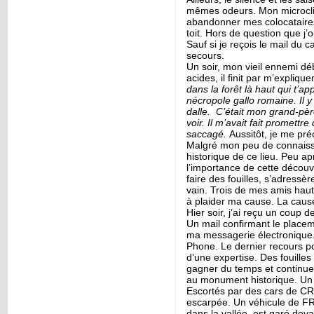
mêmes odeurs. Mon microcli
abandonner mes colocataires.
toit. Hors de question que j’
Sauf si je reçois le mail du 
secours.
Un soir, mon vieil ennemi d
acides, il finit par m’explique
dans la forêt là haut qui t’ap
nécropole gallo romaine. Il y
dalle. C’était mon grand-pèr
voir. Il m’avait fait promettr
saccagé.
Aussitôt, je me préci
Malgré mon peu de connaiss
historique de ce lieu. Peu a
l’importance de cette découv
faire des fouilles, s’adressè
vain. Trois de mes amis haut
à plaider ma cause. La cause
Hier soir, j’ai reçu un coup d
Un mail confirmant le placem
ma messagerie électronique. 
Phone. Le dernier recours p
d’une expertise. Des fouilles
gagner du temps et continuer 
au monument historique. Un c
Escortés par des cars de CRS
escarpée. Un véhicule de FR3
dans la vallée est garé devan