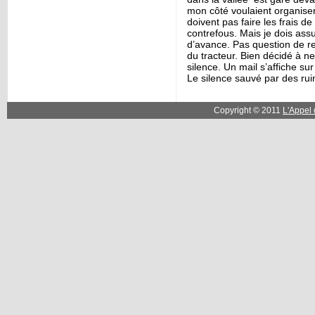
mon côté voulaient organiser
doivent pas faire les frais d
contrefous. Mais je dois as
d’avance. Pas question de re
du tracteur. Bien décidé à n
silence. Un mail s’affiche su
Le silence sauvé par des rui
Copyright © 2011
L'Appel