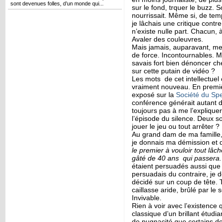
sont devenues folles, d’un monde qui...
sur le fond, trquer le buzz. 
nourrissait. Même si, de tem
je lâchais une critique cont
n’existe nulle part. Chacun, 
Avaler des couleuvres.
Mais jamais, auparavant, me
de force. Incontournables. M
savais fort bien dénoncer c
sur cette putain de vidéo ?
Les mots de cet intellectuel 
vraiment nouveau. En premiè
exposé sur la
Société du Spe
conférence générait autant de
toujours pas à me l’explique
l’épisode du silence. Deux s
jouer le jeu ou tout arrêter ?
Au grand dam de ma famille,
je donnais ma démission et
le premier à vouloir tout lâch
gâté de 40 ans qui passera
étaient persuadés aussi que j
persuadais du contraire, je 
décidé sur un coup de tête. T
caillasse aride, brûlé par le s
Invivable.
Rien à voir avec l’existence
classique d’un brillant étudi
de pugnacité que certains d