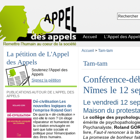
Accueil
L'Appel des Appel
Accueil
>
Tam-tam
La pétition de L'Appel
des Appels
Tam-tam
L'Appel des Appels
Soutenez l'Appel des
Appels
Conférence-déb
Signez la pétition
Nîmes le 12 s
PUBLICATIONS AUTOUR DE L'APPEL DES
APPELS
Le vendredi 12 se
Dé-civilisation Les
nouvelles logiques de
Maison du protest
l'emprise Roland Gori
De quoi la « dé-civilisation »
Le
collège des psycholog
est-elle le nom ? Un éloge
émérite de psychopathologie c
réparateur et humaniste de
la création envisagée en
Psychanalyste,
Roland GOR
tant que lutte sociale et
livre,
Faut-il renoncer à la li
politique pour l’émancipation
La promesse de bonheur faite
des êtres humains.