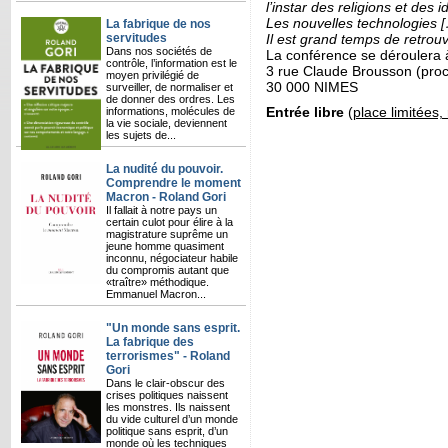
l’instar des religions et des 
Les nouvelles technologies [
La fabrique de nos
servitudes
Il est grand temps de retrouve
Dans nos sociétés de
La conférence se déroulera 
contrôle, l’information est le
3 rue Claude Brousson (proc
moyen privilégié de
30 000 NIMES
surveiller, de normaliser et
de donner des ordres. Les
Entrée libre
(
place limitées
informations, molécules de
la vie sociale, deviennent
les sujets de...
La nudité du pouvoir.
Comprendre le moment
Macron - Roland Gori
Il fallait à notre pays un
certain culot pour élire à la
magistrature suprême un
jeune homme quasiment
inconnu, négociateur habile
du compromis autant que
«traître» méthodique.
Emmanuel Macron...
"Un monde sans esprit.
La fabrique des
terrorismes" - Roland
Gori
Dans le clair-obscur des
crises politiques naissent
les monstres. Ils naissent
du vide culturel d’un monde
politique sans esprit, d’un
monde où les techniques