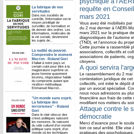
psychique à l'AERI 
La fabrique de nos
requête en Conseil 
servitudes
mars 2021
Dans nos sociétés de
contrôle, l’information est le
moyen privilégié de
Vous avez été mobilisés par 
surveiller, de normaliser et
du 2 mai dernier à l'AERI-Mont
de donner des ordres. Les
mars 2021 sur la pratique d
informations, molécules de
la vie sociale, deviennent
diagnostiques de l'autisme e
les sujets de...
(TND), et l'annonce du proje
Cette journée a rassemblé pl
La nudité du pouvoir.
associations, collectifs et c
Comprendre le moment
associations de patients, org
Macron - Roland Gori
citoyens.
Il fallait à notre pays un
A quoi servira l'arg
certain culot pour élire à la
magistrature suprême un
Le rassemblement du 2 mai a 
jeune homme quasiment
inconnu, négociateur habile
contestation juridique de ce
du compromis autant que
collectifs, ont initié le dépô
«traître» méthodique.
par un avocat spécialisé. C
Emmanuel Macron...
nous nous adressons au plus 
financière aux frais de cette
"Un monde sans esprit.
La fabrique des
modifiant nos métiers du soi
terrorismes" - Roland
Attaque contre le s
Gori
Dans le clair-obscur des
démocratie
crises politiques naissent
les monstres. Ils naissent
Merci d'avance pour le soutie
du vide culturel d’un monde
loin ce seul arrêté. Elle vis
politique sans esprit, d’un
pratiques des psychologues, 
monde où les techniques