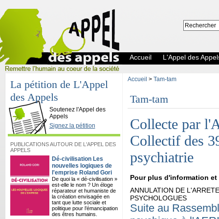
Accueil
L'Appel des Appel
Accueil
>
Tam-tam
La pétition de L'Appel
des Appels
Tam-tam
L'Appel des Appels
Soutenez l'Appel des
Appels
Collecte par l'
Signez la pétition
Collectif des 3
PUBLICATIONS AUTOUR DE L'APPEL DES
APPELS
psychiatrie
Dé-civilisation Les
nouvelles logiques de
l'emprise Roland Gori
Pour plus d'information et
De quoi la « dé-civilisation »
est-elle le nom ? Un éloge
ANNULATION DE L'ARRETE
réparateur et humaniste de
la création envisagée en
PSYCHOLOGUES
tant que lutte sociale et
Suite au Rassembl
politique pour l’émancipation
des êtres humains.