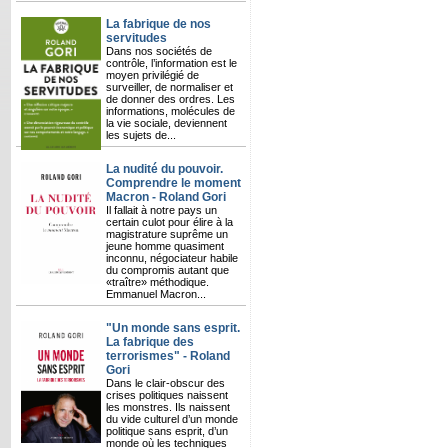
La fabrique de nos
servitudes
Dans nos sociétés de
contrôle, l’information est le
moyen privilégié de
surveiller, de normaliser et
de donner des ordres. Les
informations, molécules de
la vie sociale, deviennent
les sujets de...
La nudité du pouvoir.
Comprendre le moment
Macron - Roland Gori
Il fallait à notre pays un
certain culot pour élire à la
magistrature suprême un
jeune homme quasiment
inconnu, négociateur habile
du compromis autant que
«traître» méthodique.
Emmanuel Macron...
"Un monde sans esprit.
La fabrique des
terrorismes" - Roland
Gori
Dans le clair-obscur des
crises politiques naissent
les monstres. Ils naissent
du vide culturel d’un monde
politique sans esprit, d’un
monde où les techniques