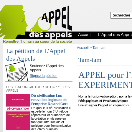
Accueil
L'Appel des Appel
Accueil
>
Tam-tam
La pétition de L'Appel
des Appels
Tam-tam
L'Appel des Appels
Soutenez l'Appel des
Appels
APPEL pour l
Signez la pétition
EXPERIMENT
PUBLICATIONS AUTOUR DE L'APPEL DES
APPELS
Dé-civilisation Les
Non à la fusion–absorption, non à la 
nouvelles logiques de
Pédagogiques et Psychanalytiques
l'emprise Roland Gori
Lire et signer l'appel en cliquant
ici
.
De quoi la « dé-civilisation »
est-elle le nom ? Un éloge
réparateur et humaniste de
la création envisagée en
tant que lutte sociale et
politique pour l’émancipation
des êtres humains.