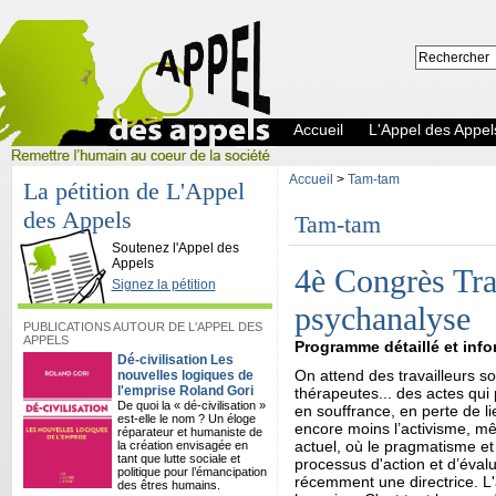
Accueil
L'Appel des Appel
Accueil
>
Tam-tam
La pétition de L'Appel
des Appels
Tam-tam
L'Appel des Appels
Soutenez l'Appel des
Appels
4è Congrès Trav
Signez la pétition
psychanalyse
PUBLICATIONS AUTOUR DE L'APPEL DES
APPELS
Programme détaillé et inf
Dé-civilisation Les
On attend des travailleurs s
nouvelles logiques de
l'emprise Roland Gori
thérapeutes... des actes qu
De quoi la « dé-civilisation »
en souffrance, en perte de lien 
est-elle le nom ? Un éloge
encore moins l’activisme, mê
réparateur et humaniste de
actuel, où le pragmatisme et 
la création envisagée en
tant que lutte sociale et
processus d'action et d’évalu
politique pour l’émancipation
récemment une directrice. L'
des êtres humains.