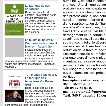
humaine. C'est tout le sens d
chances. Une clinique qui agi
La fabrique de nos
praticien social ou hospitalier
servitudes
agisse dans le champ socio-
Dans nos sociétés de
contrôle, l’information est le
des professionnels, non seu
moyen privilégié de
aussi une certaine forme d'
surveiller, de normaliser et
d’une représentation de l'hu
de donner des ordres. Les
informations, molécules de
procède d’une invention, d’un
la vie sociale, deviennent
travail difficile et peu visib
les sujets de...
dérangement et un certain no
savoir. Les « travailleurs du
La nudité du pouvoir.
souffrance, la folie, le désor
Comprendre le moment
malaise social. Il leur faut
Macron - Roland Gori
réduction de la fracture soc
Il fallait à notre pays un
certain culot pour élire à la
l'institution sociale ou médic
magistrature suprême un
s'oriente alors d’«une cliniq
jeune homme quasiment
inventive, sans cesse renouv
inconnu, négociateur habile du compromis
autant que «traître» méthodique. Emmanuel
permanent de ce que les int
Macron...
aux usagers. L'acte ne saurai
ouverte dans les trois précéde
"Un monde sans esprit.
politique.
La fabrique des
Inscriptions et renseigne
terrorismes" - Roland
34000 Montpellier
Gori
Tél: 04 67 54 91 97
Dans le clair-obscur des
crises politiques naissent
mail: secretariat2@psych
les monstres. Ils naissent
Tarif: 340 € jusqu'au 15 s
du vide culturel d’un monde
politique sans esprit, d’un
monde où les techniques
sont devenues folles, d’un monde qui...