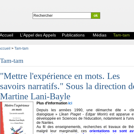
Accueil
L'Appel des Appels
Publications
Médias
Tam-tam
Accueil
>
Tam-tam
Tam-tam
"Mettre l'expérience en mots. Les
savoirs narratifs." Sous la direction d
Martine Lani-Bayle
Plus d’information
ici
Depuis les années 1990, une démarche dite « clin
dialogique » (
Jean Piaget - Edgar Morin
) est apparue et
développée en Sciences de l'éducation, notamment à l'univ
de Nantes.
Au fil des enseignements, recherches et travaux de thè
malgré leur marginalité, ces
orientations se sont av