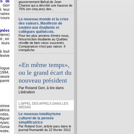
ts de
gouvernement libéral de Jean
 Gori
Charest qui a décrété une hausse de
75% (en cinq ans) des...
é leur
naires
cours
Le nouveau monde et la crise
des valeurs. Manifeste de
soutien aux étudiants et
ignées
collègues québécois.
erre)
Pour les plus anciens d’entre nous,
té ; en
l’insurrection étudiante au Québec
 leurs
réveille de bien vieux souvenirs.
Comparaison n’est pas raison. Il
n’empêche.
à tout
lexive
«En même temps»,
logue
ou le grand écart du
 1994,
sseure
nouveau président
 parmi
Par Roland Gori, à lire dans
Libération
L'APPEL DES APPELS DANS LES
orinne
MÉDIAS
tricia
Le nouveau totalitarisme
andas,
culturel de la pensée
Miguel
simplificatrice
lyani,
Par Roland Gori, article paru dans le
 Sonia
journal l'humanité du 22 février 2012
estre,