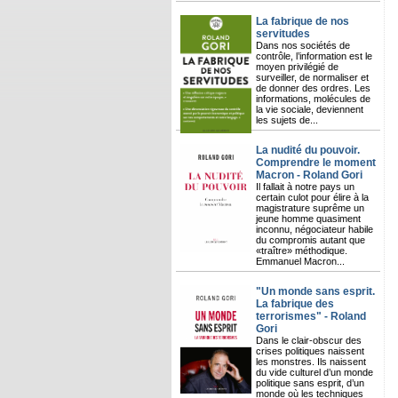
La fabrique de nos
servitudes
Dans nos sociétés de
contrôle, l’information est le
moyen privilégié de
surveiller, de normaliser et
de donner des ordres. Les
informations, molécules de
la vie sociale, deviennent
les sujets de...
La nudité du pouvoir.
Comprendre le moment
Macron - Roland Gori
Il fallait à notre pays un
certain culot pour élire à la
magistrature suprême un
jeune homme quasiment
inconnu, négociateur habile
du compromis autant que
«traître» méthodique.
Emmanuel Macron...
"Un monde sans esprit.
La fabrique des
terrorismes" - Roland
Gori
Dans le clair-obscur des
crises politiques naissent
les monstres. Ils naissent
du vide culturel d’un monde
politique sans esprit, d’un
monde où les techniques