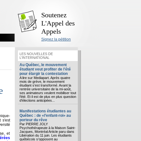
Soutenez
L'Appel des
Appels
Signez la pétition
LES NOUVELLES DE
L'INTERNATIONAL
Au Québec, le mouvement
étudiant veut profiter de l'été
pour élargir la contestation
A lire sur Mediapart. Après quatre
mois de grève, le mouvement
étudiant s’est transformé. Avant la
e
rentrée universitaire de la mi-août,
ses animateurs veulent mobiliser tout
l'été. Et il est de plus en plus question
d'élections anticipées...
Manifestations étudiantes au
Québec : de «l’enfant-roi» au
ique-
porteur du rêve
 s'est
Par PIERRE JOLY
ersité
Psychothérapeute à la Maison Saint-
Jacques, Montréal Article paru dans
se, et
Libération du 11 juin. Les étudiants
érées
québécois s’opposent au