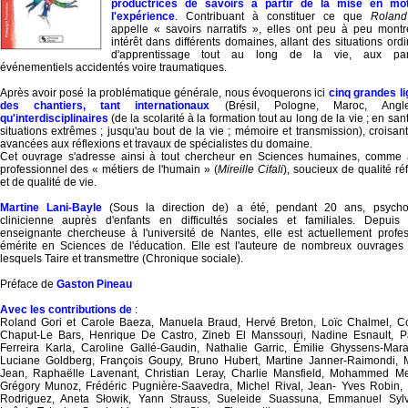
productrices de savoirs à partir de la mise en mo
l'expérience
. Contribuant à constituer ce que
Roland
appelle « savoirs narratifs », elles ont peu à peu montr
intérêt dans différents domaines, allant des situations ordi
d'apprentissage tout au long de la vie, aux par
événementiels accidentés voire traumatiques.
Après avoir posé la problématique générale, nous évoquerons ici
cinq grandes l
des chantiers, tant internationaux
(Brésil, Pologne, Maroc, Anglet
qu'interdisciplinaires
(de la scolarité à la formation tout au long de la vie ; en san
situations extrêmes ; jusqu'au bout de la vie ; mémoire et transmission), croisant
avancées aux réflexions et travaux de spécialistes du domaine.
Cet ouvrage s'adresse ainsi à tout chercheur en Sciences humaines, comme 
professionnel des « métiers de l'humain » (
Mireille Cifali
), soucieux de qualité réf
et de qualité de vie.
Martine Lani-Bayle
(Sous la direction de) a été, pendant 20 ans, psycho
clinicienne auprès d'enfants en difficultés sociales et familiales. Depuis
enseignante chercheuse à l'université de Nantes, elle est actuellement profe
émérite en Sciences de l'éducation. Elle est l'auteure de nombreux ouvrages
lesquels Taire et transmettre (Chronique sociale).
Préface de
Gaston Pineau
Avec les contributions de
:
Roland Gori et Carole Baeza, Manuela Braud, Hervé Breton, Loïc Chalmel, C
Chaput-Le Bars, Henrique De Castro, Zineb El Manssouri, Nadine Esnault, Pa
Ferreira Karla, Caroline Gallé-Gaudin, Nathalie Garric, Émilie Ghyssens-Mar
Luciane Goldberg, François Goupy, Bruno Hubert, Martine Janner-Raimondi, 
Jean, Raphaëlle Lavenant, Christian Leray, Charlie Mansfield, Mohammed Me
Grégory Munoz, Frédéric Pugnière-Saavedra, Michel Rival, Jean- Yves Robin,
Rodriguez, Aneta Słowik, Yann Strauss, Sueleide Suassuna, Emmanuel Sylv