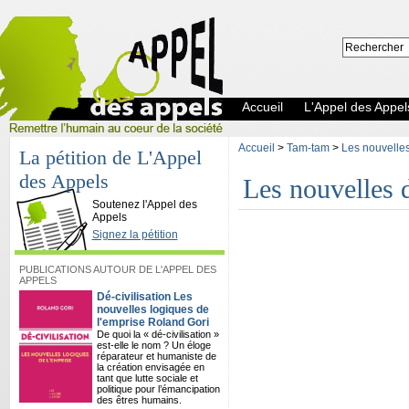
Accueil
L'Appel des Appel
Accueil
>
Tam-tam
>
Les nouvelles 
La pétition de L'Appel
des Appels
Les nouvelles d
L'Appel des Appels
Soutenez l'Appel des
Appels
Signez la pétition
PUBLICATIONS AUTOUR DE L'APPEL DES
APPELS
Dé-civilisation Les
nouvelles logiques de
l'emprise Roland Gori
De quoi la « dé-civilisation »
est-elle le nom ? Un éloge
réparateur et humaniste de
la création envisagée en
tant que lutte sociale et
politique pour l’émancipation
des êtres humains.