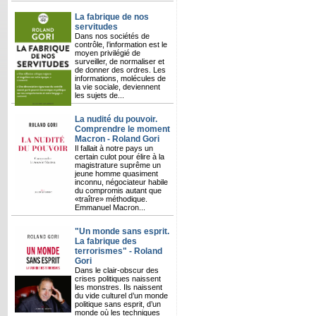
La fabrique de nos
servitudes
Dans nos sociétés de
contrôle, l’information est le
moyen privilégié de
surveiller, de normaliser et
de donner des ordres. Les
informations, molécules de
la vie sociale, deviennent
les sujets de...
La nudité du pouvoir.
Comprendre le moment
Macron - Roland Gori
Il fallait à notre pays un
certain culot pour élire à la
magistrature suprême un
jeune homme quasiment
inconnu, négociateur habile
du compromis autant que
«traître» méthodique.
Emmanuel Macron...
"Un monde sans esprit.
La fabrique des
terrorismes" - Roland
Gori
Dans le clair-obscur des
crises politiques naissent
les monstres. Ils naissent
du vide culturel d’un monde
politique sans esprit, d’un
monde où les techniques