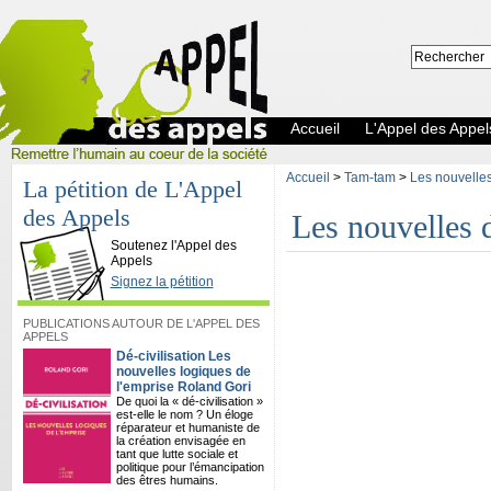
Accueil
L'Appel des Appel
Accueil
>
Tam-tam
>
Les nouvelles 
La pétition de L'Appel
des Appels
Les nouvelles d
L'Appel des Appels
Soutenez l'Appel des
Appels
Signez la pétition
PUBLICATIONS AUTOUR DE L'APPEL DES
APPELS
Dé-civilisation Les
nouvelles logiques de
l'emprise Roland Gori
De quoi la « dé-civilisation »
est-elle le nom ? Un éloge
réparateur et humaniste de
la création envisagée en
tant que lutte sociale et
politique pour l’émancipation
des êtres humains.