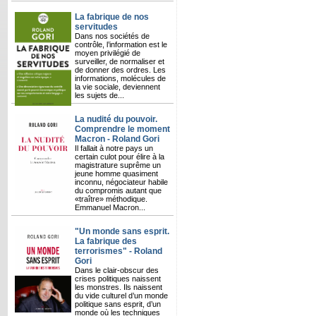
La fabrique de nos
servitudes
Dans nos sociétés de
contrôle, l’information est le
moyen privilégié de
surveiller, de normaliser et
de donner des ordres. Les
informations, molécules de
la vie sociale, deviennent
les sujets de...
La nudité du pouvoir.
Comprendre le moment
Macron - Roland Gori
Il fallait à notre pays un
certain culot pour élire à la
magistrature suprême un
jeune homme quasiment
inconnu, négociateur habile
du compromis autant que
«traître» méthodique.
Emmanuel Macron...
"Un monde sans esprit.
La fabrique des
terrorismes" - Roland
Gori
Dans le clair-obscur des
crises politiques naissent
les monstres. Ils naissent
du vide culturel d’un monde
politique sans esprit, d’un
monde où les techniques