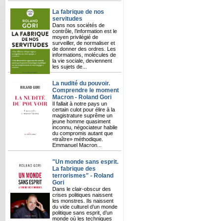
La fabrique de nos
servitudes
Dans nos sociétés de
contrôle, l’information est le
moyen privilégié de
surveiller, de normaliser et
de donner des ordres. Les
informations, molécules de
la vie sociale, deviennent
les sujets de...
La nudité du pouvoir.
Comprendre le moment
Macron - Roland Gori
Il fallait à notre pays un
certain culot pour élire à la
magistrature suprême un
jeune homme quasiment
inconnu, négociateur habile
du compromis autant que
«traître» méthodique.
Emmanuel Macron...
"Un monde sans esprit.
La fabrique des
terrorismes" - Roland
Gori
Dans le clair-obscur des
crises politiques naissent
les monstres. Ils naissent
du vide culturel d’un monde
politique sans esprit, d’un
monde où les techniques