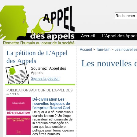
Accueil
L'Appel des Appel
Accueil
>
Tam-tam
>
Les nouvelles 
La pétition de L'Appel
des Appels
Les nouvelles d
L'Appel des Appels
Soutenez l'Appel des
Appels
Signez la pétition
PUBLICATIONS AUTOUR DE L'APPEL DES
APPELS
Dé-civilisation Les
nouvelles logiques de
l'emprise Roland Gori
De quoi la « dé-civilisation »
est-elle le nom ? Un éloge
réparateur et humaniste de
la création envisagée en
tant que lutte sociale et
politique pour l’émancipation
des êtres humains.