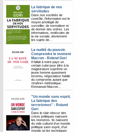
La fabrique de nos
servitudes
Dans nos sociétés de
contrôle, l’information est le
moyen privilégié de
surveiller, de normaliser et
de donner des ordres. Les
informations, molécules de
la vie sociale, deviennent
les sujets de...
La nudité du pouvoir.
Comprendre le moment
Macron - Roland Gori
Il fallait à notre pays un
certain culot pour élire à la
magistrature suprême un
jeune homme quasiment
inconnu, négociateur habile
du compromis autant que
«traître» méthodique.
Emmanuel Macron...
"Un monde sans esprit.
La fabrique des
terrorismes" - Roland
Gori
Dans le clair-obscur des
crises politiques naissent
les monstres. Ils naissent
du vide culturel d’un monde
politique sans esprit, d’un
monde où les techniques