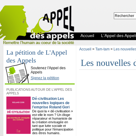
Accueil
L'Appel des Appel
Accueil
>
Tam-tam
>
Les nouvelles 
La pétition de L'Appel
des Appels
Les nouvelles d
L'Appel des Appels
Soutenez l'Appel des
Appels
Signez la pétition
PUBLICATIONS AUTOUR DE L'APPEL DES
APPELS
Dé-civilisation Les
nouvelles logiques de
l'emprise Roland Gori
De quoi la « dé-civilisation »
est-elle le nom ? Un éloge
réparateur et humaniste de
la création envisagée en
tant que lutte sociale et
politique pour l’émancipation
des êtres humains.