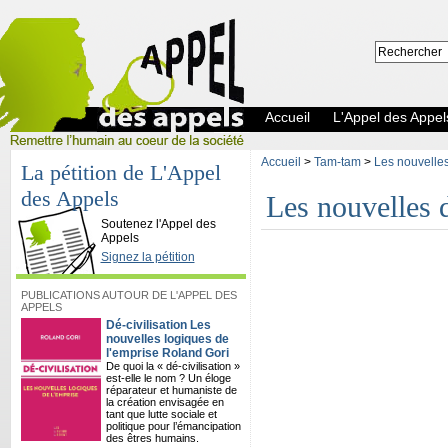
Accueil
L'Appel des Appel
Accueil
>
Tam-tam
>
Les nouvelles 
La pétition de L'Appel
des Appels
Les nouvelles d
L'Appel des Appels
Soutenez l'Appel des
Appels
Signez la pétition
PUBLICATIONS AUTOUR DE L'APPEL DES
APPELS
Dé-civilisation Les
nouvelles logiques de
l'emprise Roland Gori
De quoi la « dé-civilisation »
est-elle le nom ? Un éloge
réparateur et humaniste de
la création envisagée en
tant que lutte sociale et
politique pour l’émancipation
des êtres humains.