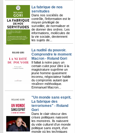
La fabrique de nos
servitudes
Dans nos sociétés de
contrôle, l’information est le
moyen privilégié de
surveiller, de normaliser et
de donner des ordres. Les
informations, molécules de
la vie sociale, deviennent
les sujets de...
La nudité du pouvoir.
Comprendre le moment
Macron - Roland Gori
Il fallait à notre pays un
certain culot pour élire à la
magistrature suprême un
jeune homme quasiment
inconnu, négociateur habile
du compromis autant que
«traître» méthodique.
Emmanuel Macron...
"Un monde sans esprit.
La fabrique des
terrorismes" - Roland
Gori
Dans le clair-obscur des
crises politiques naissent
les monstres. Ils naissent
du vide culturel d’un monde
politique sans esprit, d’un
monde où les techniques