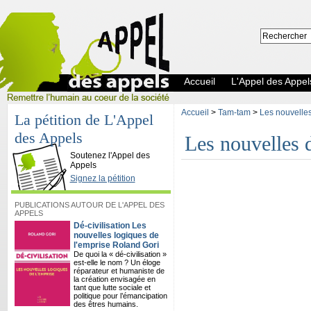
Accueil
L'Appel des Appel
Accueil
>
Tam-tam
>
Les nouvelles 
La pétition de L'Appel
des Appels
Les nouvelles d
L'Appel des Appels
Soutenez l'Appel des
Appels
Signez la pétition
PUBLICATIONS AUTOUR DE L'APPEL DES
APPELS
Dé-civilisation Les
nouvelles logiques de
l'emprise Roland Gori
De quoi la « dé-civilisation »
est-elle le nom ? Un éloge
réparateur et humaniste de
la création envisagée en
tant que lutte sociale et
politique pour l’émancipation
des êtres humains.