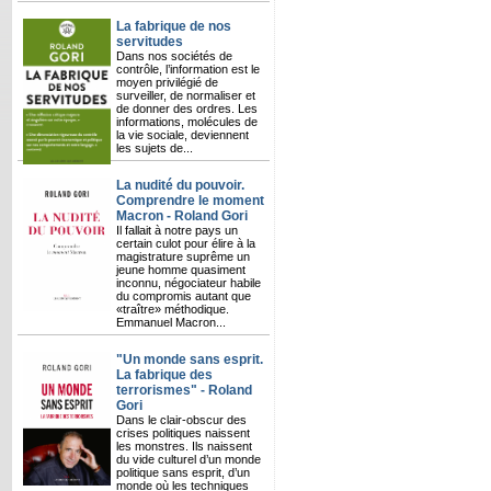
La fabrique de nos
servitudes
Dans nos sociétés de
contrôle, l’information est le
moyen privilégié de
surveiller, de normaliser et
de donner des ordres. Les
informations, molécules de
la vie sociale, deviennent
les sujets de...
La nudité du pouvoir.
Comprendre le moment
Macron - Roland Gori
Il fallait à notre pays un
certain culot pour élire à la
magistrature suprême un
jeune homme quasiment
inconnu, négociateur habile
du compromis autant que
«traître» méthodique.
Emmanuel Macron...
"Un monde sans esprit.
La fabrique des
terrorismes" - Roland
Gori
Dans le clair-obscur des
crises politiques naissent
les monstres. Ils naissent
du vide culturel d’un monde
politique sans esprit, d’un
monde où les techniques